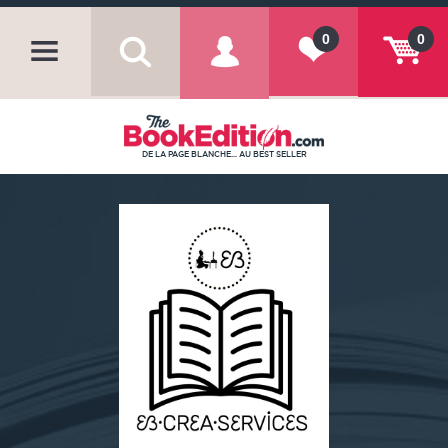
0
0
DE LA PAGE BLANCHE... AU BEST SELLER