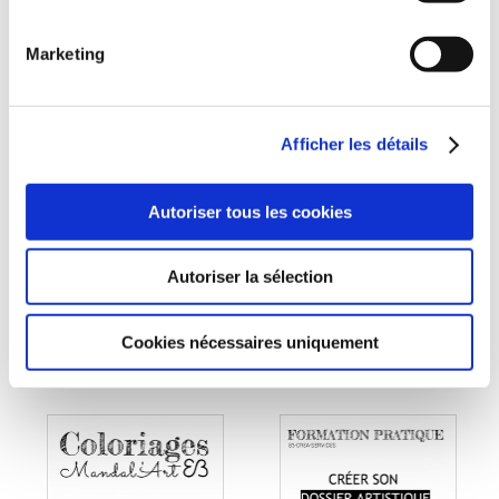
Marketing
(0 avis)
(0 avis)
Elisabeth Eliora
Elisabeth Eliora
Afficher les détails
BOUSQUET
BOUSQUET
PAINTING INK
COMMUNICATING
FLOWERS ON
THROUGH COLOURS
Autoriser tous les cookies
CANVAS
Arts graphiques
Activités manuelles &
artistiques
Autoriser la sélection
23€00
24€00
Cookies nécessaires uniquement