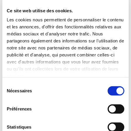
Elisabeth Eliora
Elisabeth Eliora
BOUSQUET
BOUSQUET
Ce site web utilise des cookies.
FLOWER BOUQUETS
ROSES FOREVER
Les cookies nous permettent de personnaliser le contenu
(COLOURING BOOK)
(COLOURING BOOK)
et les annonces, d'offrir des fonctionnalités relatives aux
médias sociaux et d'analyser notre trafic. Nous
Activités manuelles &
Activités manuelles &
artistiques
artistiques
partageons également des informations sur l'utilisation de
notre site avec nos partenaires de médias sociaux, de
10€00
8€00
publicité et d'analyse, qui peuvent combiner celles-ci
avec d'autres informations que vous leur avez fournies
ou qu'ils ont collectées lors de votre utilisation de leurs
services.
Sélection
Nécessaires
du
consentement
Préférences
Statistiques