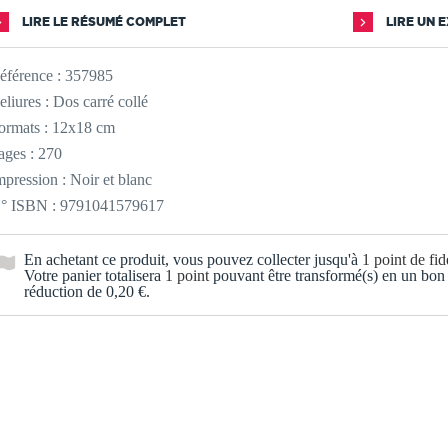
LIRE LE RÉSUMÉ COMPLET
LIRE UN 
éférence :
357985
eliures : Dos carré collé
ormats : 12x18 cm
ages : 270
mpression : Noir et blanc
° ISBN : 9791041579617
En achetant ce produit, vous pouvez collecter jusqu'à
1
point de fidé
Votre panier totalisera
1
point
pouvant être transformé(s) en un bon
réduction de
0,20 €
.