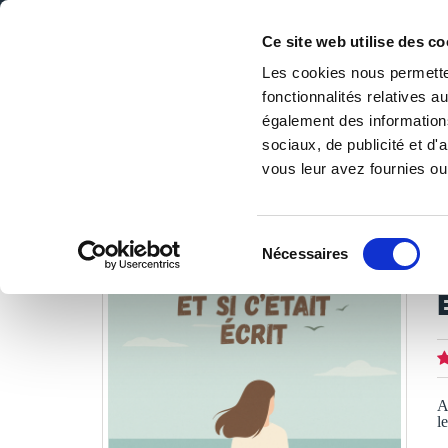
Ce site web utilise des co
Les cookies nous permetten
fonctionnalités relatives 
DE LA PAGE BLANCHE... AU BEST SELLER
également des informations
Accueil
/
Tous les livres
/
Littérature
/
Romans
/
ET SI C
sociaux, de publicité et d
vous leur avez fournies ou 
LES LIVRES SON
Sélection
Nécessaires
du
V
consentement
A
l