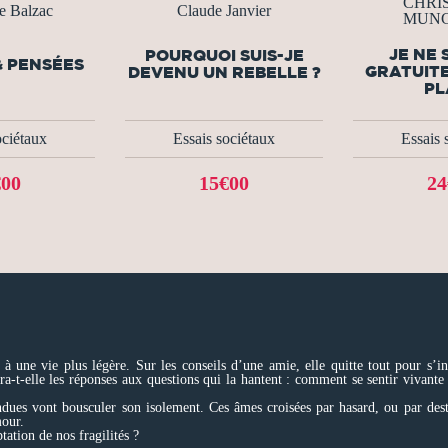
CHRI
e Balzac
Claude Janvier
MUN
JE NE 
POURQUOI SUIS-JE
& PENSÉES
GRATUITE
DEVENU UN REBELLE ?
PL
ociétaux
Essais sociétaux
Essais 
€00
15€00
24
à une vie plus légère. Sur les conseils d’une amie, elle quitte tout pour s’ins
ra-t-elle les réponses aux questions qui la hantent : comment se sentir vivante
endues vont bousculer son isolement. Ces âmes croisées par hasard, ou par dest
mour.
tation de nos fragilités ?