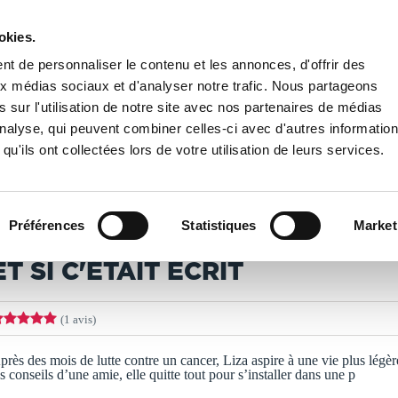
okies.
PUBLIER UN LIVRE
LIBRAIRIE
t de personnaliser le contenu et les annonces, d'offrir des
aux médias sociaux et d'analyser notre trafic. Nous partageons
 sur l'utilisation de notre site avec nos partenaires de médias
'ÉTAIT ÉCRIT
'analyse, qui peuvent combiner celles-ci avec d'autres informatio
qu'ils ont collectées lors de votre utilisation de leurs services.
T IMPRIMÉS À LA DEMANDE - DÉLAI ACTUEL : 3 À 5 
Préférences
Statistiques
Market
alérie GOURDAIN
ET SI C'ÉTAIT ÉCRIT
(1 avis)
près des mois de lutte contre un cancer, Liza aspire à une vie plus légèr
es conseils d’une amie, elle quitte tout pour s’installer dans une p