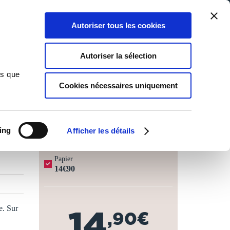
Qui sommes-nous ?
Nous contacter
Blog
Aide
0
0
Autoriser tous les cookies
Rechercher
Connexion
Ma liste
Panier
Autoriser la sélection
ns que
Cookies nécessaires uniquement
JOURS OUVRÉS ⏱️
ing
Afficher les détails
Papier
14€90
e. Sur
14
,90€