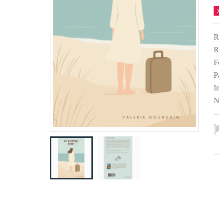
R
R
F
P
I
N