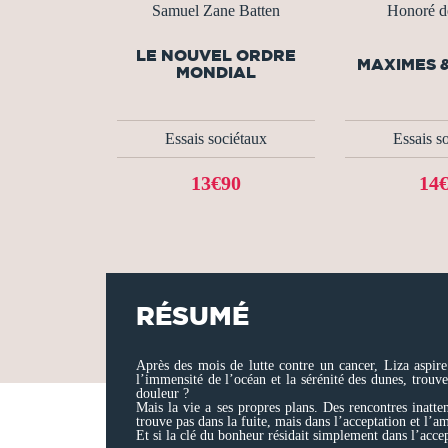
Samuel Zane Batten
Honoré d
LE NOUVEL ORDRE
MAXIMES 
MONDIAL
Essais sociétaux
Essais s
13€90
14
RÉSUMÉ
Après des mois de lutte contre un cancer, Liza aspire 
l’immensité de l’océan et la sérénité des dunes, trouve
douleur ?
Mais la vie a ses propres plans. Des rencontres inatt
trouve pas dans la fuite, mais dans l’acceptation et l’a
Et si la clé du bonheur résidait simplement dans l’accep