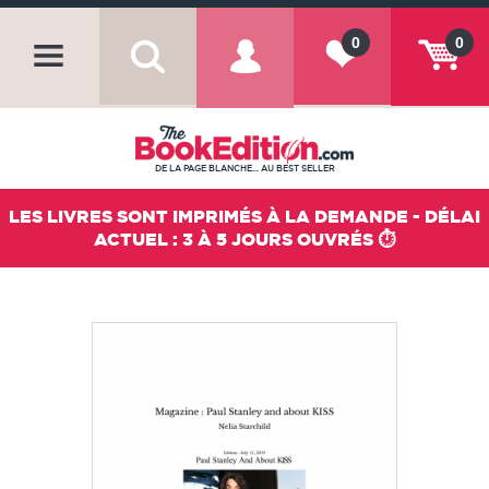
0
0
DE LA PAGE BLANCHE... AU BEST SELLER
LES LIVRES SONT IMPRIMÉS À LA DEMANDE - DÉLAI
ACTUEL : 3 À 5 JOURS OUVRÉS ⏱️