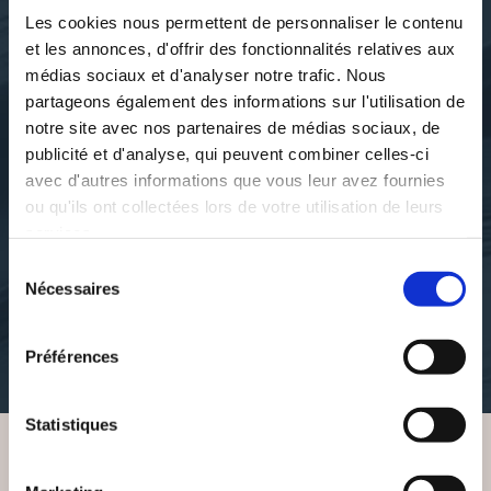
Les cookies nous permettent de personnaliser le contenu
et les annonces, d'offrir des fonctionnalités relatives aux
médias sociaux et d'analyser notre trafic. Nous
partageons également des informations sur l'utilisation de
notre site avec nos partenaires de médias sociaux, de
publicité et d'analyse, qui peuvent combiner celles-ci
avec d'autres informations que vous leur avez fournies
ou qu'ils ont collectées lors de votre utilisation de leurs
Nelia Starchild
Nelia Starchild
services.
ERIC CARR
GENE AND SATAN -
BIOGRAPHIE
ENGLISH
Sélection
Nécessaires
du
consentement
biographie
nouvelles
Préférences
6€00
6€20
Statistiques