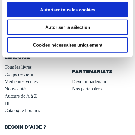
À PROPOS
OFFRES
Autoriser tous les cookies
Qui sommes-nous ?
Newsletter -10%
L'auto-édition
Remises quantités -42%
Autoriser la sélection
Nos fiches conseils
Avantages libraires -30%
Nos services aux auteurs
Parrainage : partagez 5€
Cookies nécessaires uniquement
.
Programme de fidélité
Carte cadeau
LIBRAIRIE
.
Tous les livres
PARTENARIATS
Coups de cœur
Meilleures ventes
Devenir partenaire
Nouveautés
Nos partenaires
Auteurs de A à Z
18+
Catalogue libraires
BESOIN D'AIDE ?