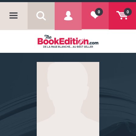
0
0
DE LA PAGE BLANCHE... AU BEST SELLER