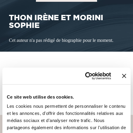
THON IRÈNE ET MORINI
SOPHIE
Cet auteur n'a pas rédigé de biographie pour le moment.
LES LIVRES DE L'AUTEUR
Cet auteur ne propose pas de livre à la vente sur notre site
Ce site web utilise des cookies.
pour le moment.
Les cookies nous permettent de personnaliser le contenu
et les annonces, d'offrir des fonctionnalités relatives aux
médias sociaux et d'analyser notre trafic. Nous
partageons également des informations sur l'utilisation de