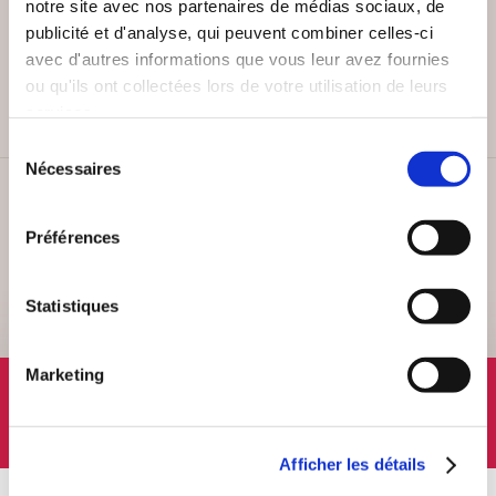
notre site avec nos partenaires de médias sociaux, de
publicité et d'analyse, qui peuvent combiner celles-ci
PAIEMENT SÉCURISÉ
avec d'autres informations que vous leur avez fournies
Remises quantités jusqu'à -42%
ou qu'ils ont collectées lors de votre utilisation de leurs
services.
Sélection
Nécessaires
du
consentement
SERVICE CLIENT
Lundi au vendredi, 10-12h / 14-16h
Préférences
Statistiques
Marketing
SUIVEZ-NOUS
Afficher les détails