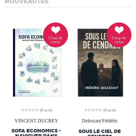
NOUVEAUTÉS
Coup de
Coup de
coeur
coeur
(0 avis)
(0 avis)
VINCENT DUCREY
Delescaut Frédéric
SOFA ECONOMICS -
SOUS LE CIEL DE
NAVIGUER DANS