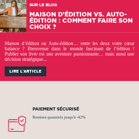
SUR LE BLOG
MAISON D’ÉDITION VS. AUTO-
ÉDITION : COMMENT FAIRE SON
CHOIX ?
Maison d’édition ou Auto-édition… entre les deux votre cœur
balance ? Bienvenue dans le monde fascinant de l’édition !
Publier son livre est une aventure passionnante… mais aussi une
décision stratégique...
LIRE L'ARTICLE
PAIEMENT SÉCURISÉ
Remises quantités jusqu'à -42%