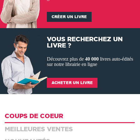
CRÉER UN LIVRE
VOUS RECHERCHEZ UN
LIVRE ?
Découvrez plus de
40 000
livres auto-édités
sur notre
librairie en ligne
ACHETER UN LIVRE
COUPS DE COEUR
MEILLEURES VENTES