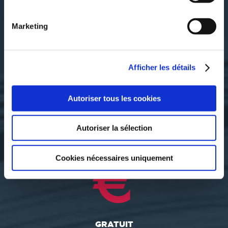
nous vous offrons une grande flexibilité pour réussir votre
projet d’autoédition.
Marketing
Grâce à notre service d'autopublication totalement gratuit
et sans engagement, s’auto-éditer est aujourd'hui à la
portée de tous ! Notre
imprimerie numérique Reprocolor
,
située dans le Nord de la France, est spécialisée dans
Afficher les détails
l'impression sur tous supports et la
signalétique
d'entreprise
. Nous revendiquons donc une qualité
d'impression 100% française ! Autre avantage,
TheBookEdition reverse aux auteurs la totalité de leur
Autoriser tous les cookies
marge, dès les premières ventes. Alors... pourquoi pas
vous ? Rejoignez sans plus attendre le monde de
l’autoédition en ligne et commencez à éditer votre
Autoriser la sélection
premier livre !
Cookies nécessaires uniquement
GRATUIT