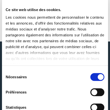
Ce site web utilise des cookies.
Les cookies nous permettent de personnaliser le contenu
et les annonces, d'offrir des fonctionnalités relatives aux
médias sociaux et d'analyser notre trafic. Nous
partageons également des informations sur l'utilisation de
notre site avec nos partenaires de médias sociaux, de
publicité et d'analyse, qui peuvent combiner celles-ci
avec d'autres informations que vous leur avez fournies
ou qu'ils ont collectées lors de votre utilisation de leurs
L'AUTO-ÉDITION GRATUITE,
services.
SIMPLE ET LIBRE
Sélection
Nécessaires
du
Depuis plus de 15 ans, TheBookEdition.com est le
premier site d’auto-édition de livres français permettant de
consentement
révolutionner le monde de l’édition pour le rendre plus
simple, flexible et accessible à tous. Vous pouvez auto-
Préférences
éditer un livre gratuitement en version papier ou
numérique et le vendre directement sur notre catalogue en
ligne, en librairie traditionnelle ou même sur Amazon.
Statistiques
Grâce à notre service d'impression de livres à la demande,