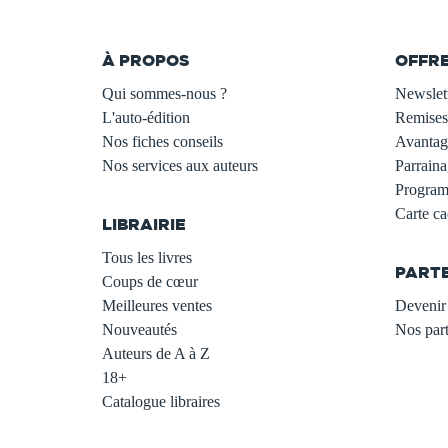
À PROPOS
OFFR
Qui sommes-nous ?
Newslet
L'auto-édition
Remises
Nos fiches conseils
Avantage
Nos services aux auteurs
Parraina
.
Programm
Carte c
LIBRAIRIE
.
Tous les livres
PART
Coups de cœur
Meilleures ventes
Devenir 
Nouveautés
Nos part
Auteurs de A à Z
18+
Catalogue libraires