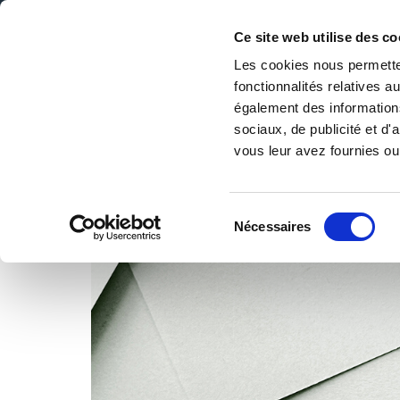
Ce site web utilise des co
Les cookies nous permetten
fonctionnalités relatives 
DE LA PAGE BLANCHE... AU BEST SELLER
également des informations
Accueil
/
Nos conseils
/
Choisir le bon papier
sociaux, de publicité et d
vous leur avez fournies ou 
Sélection
Nécessaires
du
consentement