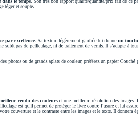
 dans le temps
. Son très bon rapport qualité/quantité/prix fait de ce
ge léger et souple.
que par excellence
. Sa texture légèrement gaufrée lui donne
un touché
e subit pas de pelliculage, ni de traitement de vernis. Il s’adapte à to
des photos ou de grands aplats de couleur, préférez un papier Couché pe
meilleur rendu des couleurs
et une meilleure résolution des images. I
liculage est qu'il permet de protéger le livre contre l’usure et lui as
 votre couverture et le contraste entre les images et le texte. Il donnera 