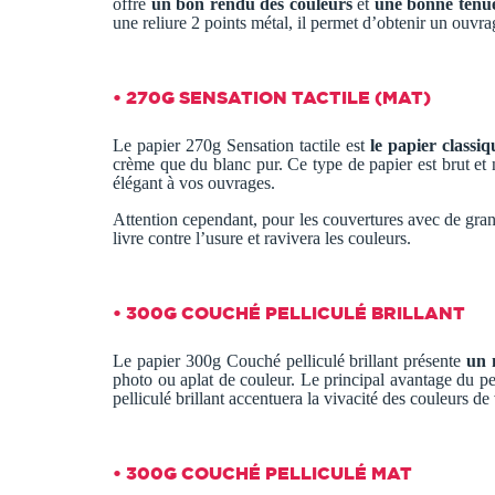
offre
un bon rendu des couleurs
et
une bonne tenue
une reliure 2 points métal, il permet d’obtenir un ouvra
• 270G SENSATION TACTILE (MAT)
Le papier 270g Sensation tactile est
le papier classi
crème que du blanc pur. Ce type de papier est brut et n
élégant à vos ouvrages.
Attention cependant, pour les couvertures avec de gran
livre contre l’usure et ravivera les couleurs.
• 300G COUCHÉ PELLICULÉ BRILLANT
Le papier 300g Couché pelliculé brillant présente
un 
photo ou aplat de couleur. Le principal avantage du pel
pelliculé brillant accentuera la vivacité des couleurs de
• 300G COUCHÉ PELLICULÉ MAT