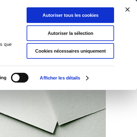
Qui sommes-nous ?
Nous contacter
Blog
Aide
0
0
Autoriser tous les cookies
Rechercher
Connexion
Ma liste
Panier
Autoriser la sélection
ns que
Cookies nécessaires uniquement
ing
Afficher les détails