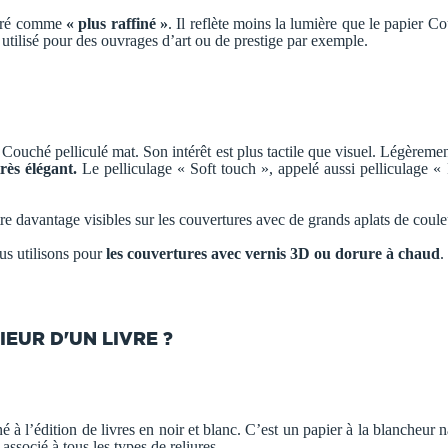
déré comme
« plus raffiné »
. Il reflète moins la lumière que le papier C
 utilisé pour des ouvrages d’art ou de prestige par exemple.
Couché pelliculé mat. Son intérêt est plus tactile que visuel. Légèrement 
rès élégant.
Le pelliculage « Soft touch », appelé aussi pelliculage 
re davantage visibles sur les couvertures avec de grands aplats de coule
ous utilisons pour
les couvertures avec vernis 3D ou dorure à chaud
.
IEUR D'UN LIVRE ?
 l’édition de livres en noir et blanc. C’est un papier à la blancheur na
associé à tous les types de reliures.