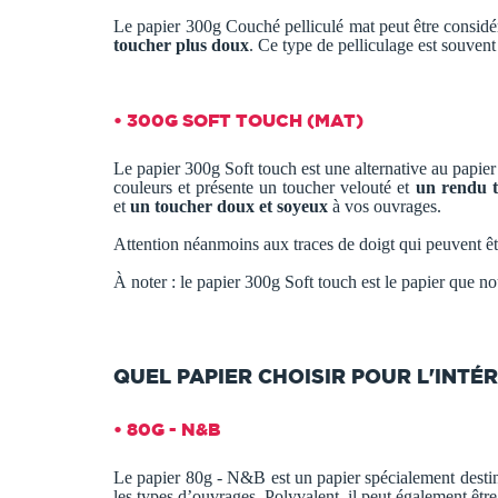
Le papier 300g Couché pelliculé mat peut être consi
toucher plus doux
. Ce type de pelliculage est souvent
• 300G SOFT TOUCH (MAT)
Le papier 300g Soft touch est une alternative au papier 
couleurs et présente un toucher velouté
et
un rendu t
et
un toucher doux et soyeux
à vos ouvrages.
Attention néanmoins aux traces de doigt qui peuvent êt
À noter : le papier 300g Soft touch est le papier que n
QUEL PAPIER CHOISIR POUR L'INTÉR
• 80G - N&B
Le papier 80g - N&B est un papier spécialement destiné à
les types d’ouvrages. Polyvalent, il peut également être 