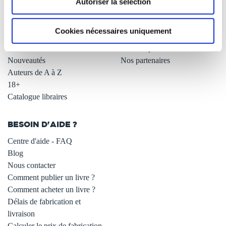
Autoriser la sélection
Carte cadeau
LIBRAIRIE
.
Tous les livres
Cookies nécessaires uniquement
PARTENARIATS
Coups de cœur
Meilleures ventes
Devenir partenaire
Nouveautés
Nos partenaires
Auteurs de A à Z
18+
Catalogue libraires
BESOIN D'AIDE ?
Centre d'aide - FAQ
Blog
Nous contacter
Comment publier un livre ?
Comment acheter un livre ?
Délais de fabrication et
livraison
Calculer le prix de fabrication