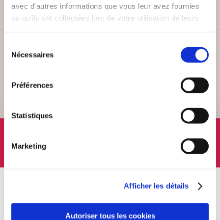
avec d'autres informations que vous leur avez fournies
ou qu'ils ont collectées lors de votre utilisation de leurs
services.
Sélection
SERVICE CLIENT
Nécessaires
du
Lundi au vendredi, 10-12h / 14-16h
consentement
Préférences
Statistiques
SUIVEZ-NOUS
Marketing
Afficher les détails
À PROPOS
OFFRES
Qui sommes-nous ?
Newsletter -10%
Autoriser tous les cookies