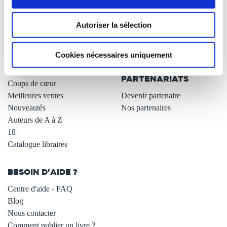
L'auto-édition
Remises quantités -42%
Nos fiches conseils
Avantages libraires -30%
Nos services aux auteurs
Parrainage : partagez 5€
Autoriser la sélection
.
Programme de fidélité
Carte cadeau
LIBRAIRIE
Cookies nécessaires uniquement
.
Tous les livres
PARTENARIATS
Coups de cœur
Meilleures ventes
Devenir partenaire
Nouveautés
Nos partenaires
Auteurs de A à Z
18+
Catalogue libraires
BESOIN D'AIDE ?
Centre d'aide - FAQ
Blog
Nous contacter
Comment publier un livre ?