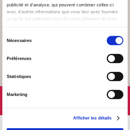
PAIEMENT SÉCURISÉ
publicité et d'analyse, qui peuvent combiner celles-ci
Remises quantités jusqu'à -42%
avec d'autres informations que vous leur avez fournies
ou qu'ils ont collectées lors de votre utilisation de leurs
services.
Sélection
Nécessaires
du
SERVICE CLIENT
consentement
Lundi au vendredi, 10-12h / 14-16h
Préférences
Statistiques
SUIVEZ-NOUS
Marketing
Afficher les détails
À PROPOS
OFFRES