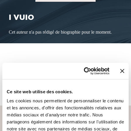
I VUIO
Cet auteur n'a pas rédigé de biographie pour le moment.
LES LIVRES DE L'AUTEUR
Cet auteur ne propose pas de livre à la vente sur notre site
pour le moment.
Ce site web utilise des cookies.
Les cookies nous permettent de personnaliser le contenu
et les annonces, d'offrir des fonctionnalités relatives aux
médias sociaux et d'analyser notre trafic. Nous
partageons également des informations sur l'utilisation de
notre site avec nos partenaires de médias sociaux, de