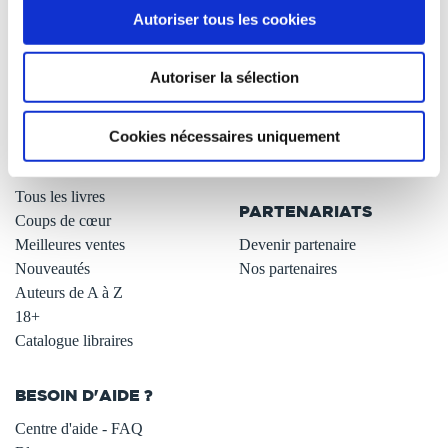
Autoriser tous les cookies
Qui sommes-nous ?
Newsletter -10%
L'auto-édition
Remises quantités -42%
Autoriser la sélection
Nos fiches conseils
Avantages libraires -30%
Nos services aux auteurs
Parrainage : partagez 5€
.
Programme de fidélité
Cookies nécessaires uniquement
Carte cadeau
LIBRAIRIE
.
Tous les livres
PARTENARIATS
Coups de cœur
Meilleures ventes
Devenir partenaire
Nouveautés
Nos partenaires
Auteurs de A à Z
18+
Catalogue libraires
BESOIN D'AIDE ?
Centre d'aide - FAQ