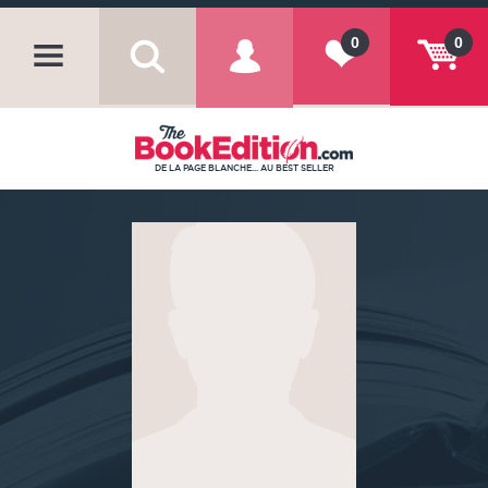
0
0
DE LA PAGE BLANCHE... AU BEST SELLER