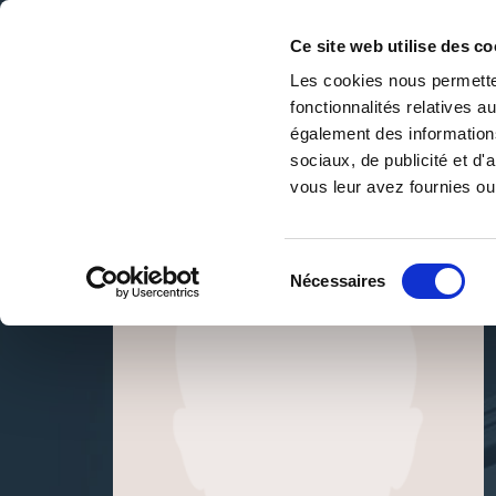
Ce site web utilise des co
Les cookies nous permetten
fonctionnalités relatives 
DE LA PAGE BLANCHE... AU BEST SELLER
également des informations
Accueil
/
mouher lahcen
sociaux, de publicité et d
vous leur avez fournies ou 
Sélection
Nécessaires
du
consentement