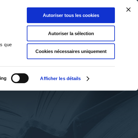
Qui sommes-nous ?
Nous contacter
Blog
Aide
0
0
Autoriser tous les cookies
Rechercher
Connexion
Ma liste
Panier
Autoriser la sélection
ns que
Cookies nécessaires uniquement
ing
Afficher les détails