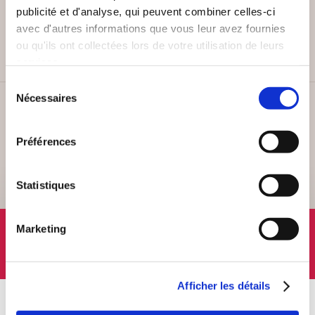
PAIEMENT SÉCURISÉ
publicité et d'analyse, qui peuvent combiner celles-ci
Remises quantités jusqu'à -42%
avec d'autres informations que vous leur avez fournies
ou qu'ils ont collectées lors de votre utilisation de leurs
services.
Sélection
Nécessaires
du
SERVICE CLIENT
consentement
Lundi au vendredi, 10-12h / 14-16h
Préférences
Statistiques
SUIVEZ-NOUS
Marketing
Afficher les détails
À PROPOS
OFFRES