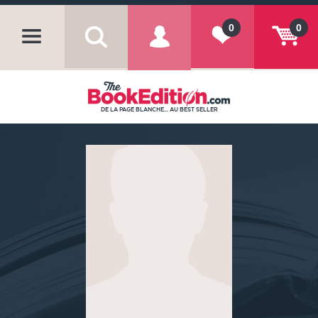
0
0
DE LA PAGE BLANCHE... AU BEST SELLER