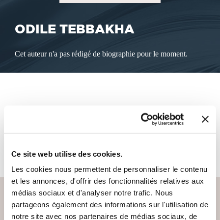
ODILE TEBBAKHA
Cet auteur n'a pas rédigé de biographie pour le moment.
LES LIVRES DE L'AUTEUR
Cet auteur ne propose pas de livre à la vente sur notre site
pour le moment.
Ce site web utilise des cookies.
Les cookies nous permettent de personnaliser le contenu
et les annonces, d'offrir des fonctionnalités relatives aux
médias sociaux et d'analyser notre trafic. Nous
partageons également des informations sur l'utilisation de
notre site avec nos partenaires de médias sociaux, de