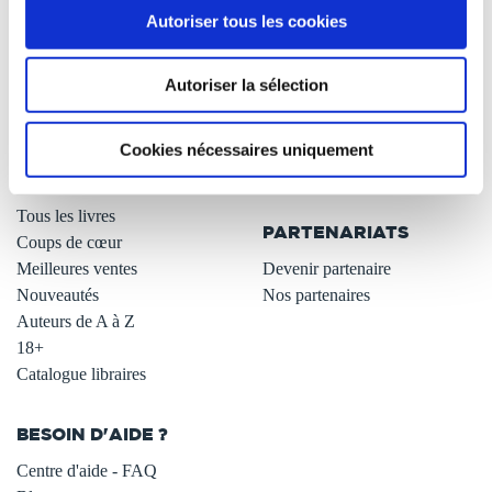
Autoriser tous les cookies
Qui sommes-nous ?
Newsletter -10%
L'auto-édition
Remises quantités -42%
Autoriser la sélection
Nos fiches conseils
Avantages libraires -30%
Nos services aux auteurs
Parrainage : partagez 5€
.
Programme de fidélité
Cookies nécessaires uniquement
Carte cadeau
LIBRAIRIE
.
Tous les livres
PARTENARIATS
Coups de cœur
Meilleures ventes
Devenir partenaire
Nouveautés
Nos partenaires
Auteurs de A à Z
18+
Catalogue libraires
BESOIN D'AIDE ?
Centre d'aide - FAQ