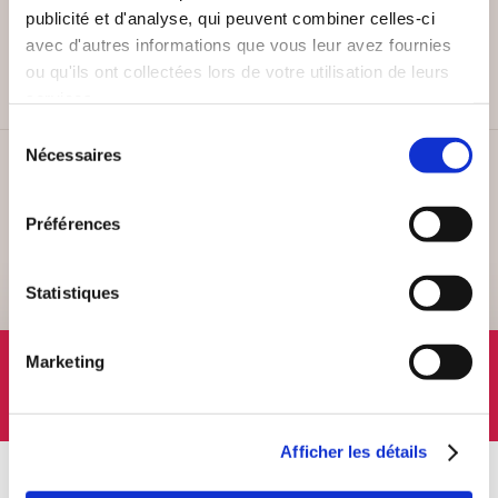
PAIEMENT SÉCURISÉ
publicité et d'analyse, qui peuvent combiner celles-ci
Remises quantités jusqu'à -42%
avec d'autres informations que vous leur avez fournies
ou qu'ils ont collectées lors de votre utilisation de leurs
services.
Sélection
Nécessaires
du
SERVICE CLIENT
consentement
Lundi au vendredi, 10-12h / 14-16h
Préférences
Statistiques
SUIVEZ-NOUS
Marketing
Afficher les détails
À PROPOS
OFFRES