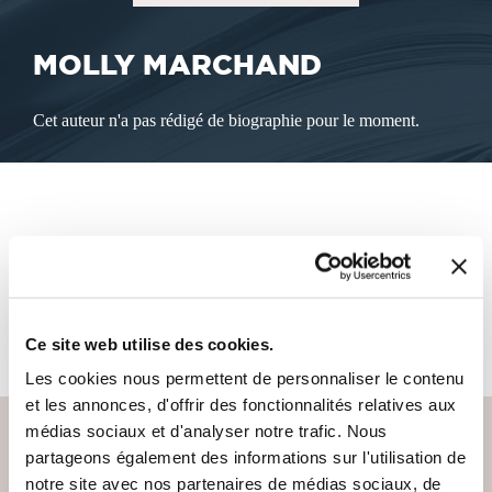
MOLLY MARCHAND
Cet auteur n'a pas rédigé de biographie pour le moment.
LES LIVRES DE L'AUTEUR
Cet auteur ne propose pas de livre à la vente sur notre site
pour le moment.
Ce site web utilise des cookies.
Les cookies nous permettent de personnaliser le contenu
et les annonces, d'offrir des fonctionnalités relatives aux
médias sociaux et d'analyser notre trafic. Nous
partageons également des informations sur l'utilisation de
notre site avec nos partenaires de médias sociaux, de