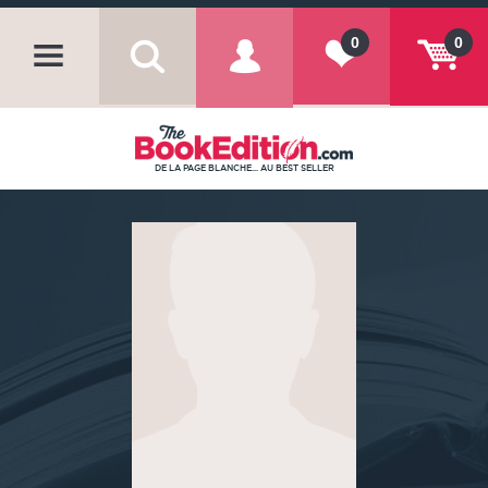
0
0
DE LA PAGE BLANCHE... AU BEST SELLER