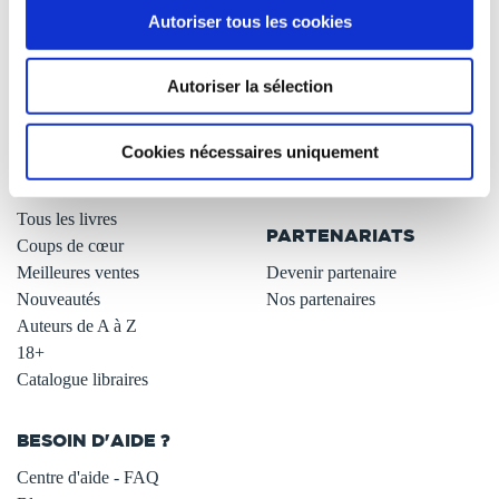
Autoriser tous les cookies
Qui sommes-nous ?
Newsletter -10%
L'auto-édition
Remises quantités -42%
Autoriser la sélection
Nos fiches conseils
Avantages libraires -30%
Nos services aux auteurs
Parrainage : partagez 5€
.
Programme de fidélité
Cookies nécessaires uniquement
Carte cadeau
LIBRAIRIE
.
Tous les livres
PARTENARIATS
Coups de cœur
Meilleures ventes
Devenir partenaire
Nouveautés
Nos partenaires
Auteurs de A à Z
18+
Catalogue libraires
BESOIN D'AIDE ?
Centre d'aide - FAQ