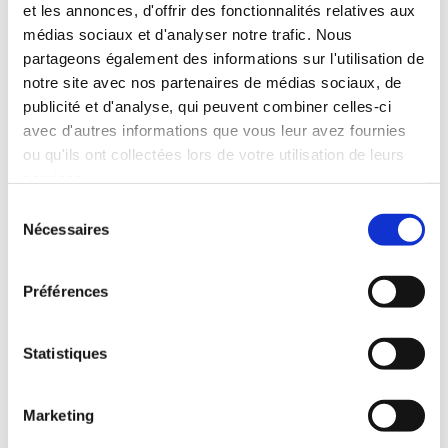
et les annonces, d'offrir des fonctionnalités relatives aux
médias sociaux et d'analyser notre trafic. Nous
partageons également des informations sur l'utilisation de
notre site avec nos partenaires de médias sociaux, de
publicité et d'analyse, qui peuvent combiner celles-ci
avec d'autres informations que vous leur avez fournies
ou qu'ils ont collectées lors de votre utilisation de leurs
services.
Sélection
Nécessaires
du
consentement
Préférences
Statistiques
(0 avis)
(0 avis)
Gabriel Coatantiec
Gabriel Coatantiec
Marketing
CARDIOLOGUE A
QUESTIONS
L'HOPITAL
D'ETHIQUE