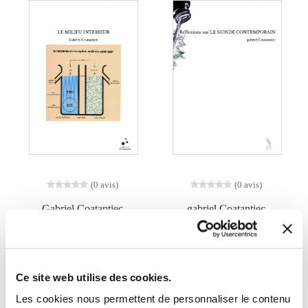
(0 avis)
(0 avis)
Gabriel Coatantiec
gabriel Coatantiec
RÉFLEXIONS SUR LE
LE MILIEU INTERIEUR
MONDE
CONTEMPORAIN
Médecine
Histoire & actualité
Ce site web utilise des cookies.
Les cookies nous permettent de personnaliser le contenu
16€22
8€11