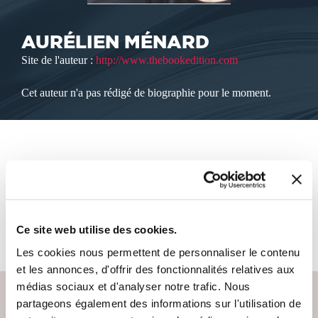
AURÉLIEN MÉNARD
Site de l'auteur :
http://www.thebookedition.com
Cet auteur n'a pas rédigé de biographie pour le moment.
LES LIVRES DE L'AUTEUR
Cet auteur ne propose pas de livre à la vente sur notre site
Ce site web utilise des cookies.
pour le moment.
Les cookies nous permettent de personnaliser le contenu
et les annonces, d'offrir des fonctionnalités relatives aux
médias sociaux et d'analyser notre trafic. Nous
partageons également des informations sur l'utilisation de