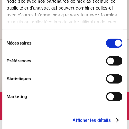
notre site avec nos partenaires de médias sociaux, de
PAIEMENT SÉCURISÉ
publicité et d'analyse, qui peuvent combiner celles-ci
avec d'autres informations que vous leur avez fournies
Remises quantités jusqu'à -42%
ou qu'ils ont collectées lors de votre utilisation de leurs
services.
Sélection
Nécessaires
du
consentement
SERVICE CLIENT
Lundi au vendredi, 10-12h / 14-16h
Préférences
Statistiques
Marketing
SUIVEZ-NOUS
Afficher les détails