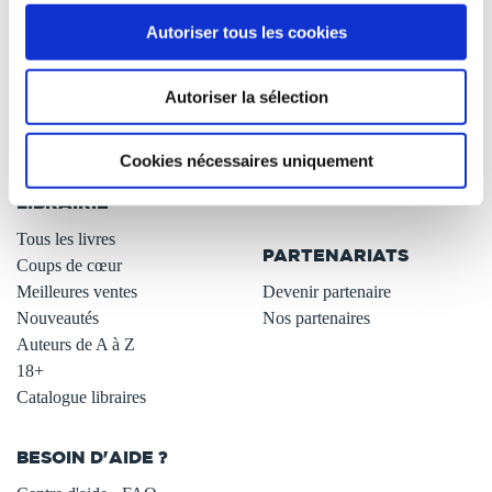
À PROPOS
OFFRES
Autoriser tous les cookies
Qui sommes-nous ?
Newsletter -10%
L'auto-édition
Remises quantités -42%
Autoriser la sélection
Nos fiches conseils
Avantages libraires -30%
Nos services aux auteurs
Parrainage : partagez 5€
Cookies nécessaires uniquement
.
Programme de fidélité
Carte cadeau
LIBRAIRIE
.
Tous les livres
PARTENARIATS
Coups de cœur
Meilleures ventes
Devenir partenaire
Nouveautés
Nos partenaires
Auteurs de A à Z
18+
Catalogue libraires
BESOIN D'AIDE ?