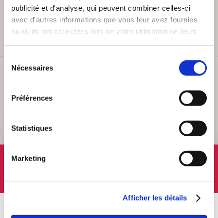
PAIEMENT SÉCURISÉ
publicité et d'analyse, qui peuvent combiner celles-ci
Remises quantités jusqu'à -42%
avec d'autres informations que vous leur avez fournies
ou qu'ils ont collectées lors de votre utilisation de leurs
services.
Sélection
Nécessaires
du
SERVICE CLIENT
consentement
Lundi au vendredi, 10-12h / 14-16h
Préférences
Statistiques
SUIVEZ-NOUS
Marketing
Afficher les détails
À PROPOS
OFFRES