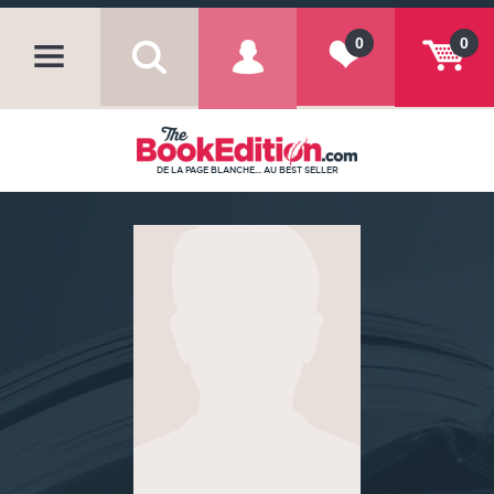
0
0
DE LA PAGE BLANCHE... AU BEST SELLER