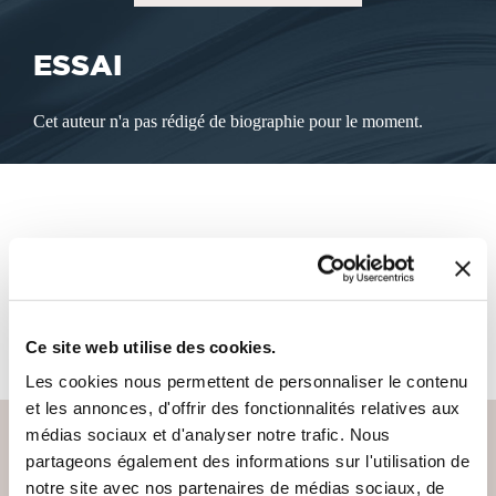
ESSAI
Cet auteur n'a pas rédigé de biographie pour le moment.
LES LIVRES DE L'AUTEUR
Cet auteur ne propose pas de livre à la vente sur notre site
pour le moment.
Ce site web utilise des cookies.
Les cookies nous permettent de personnaliser le contenu
et les annonces, d'offrir des fonctionnalités relatives aux
médias sociaux et d'analyser notre trafic. Nous
partageons également des informations sur l'utilisation de
notre site avec nos partenaires de médias sociaux, de