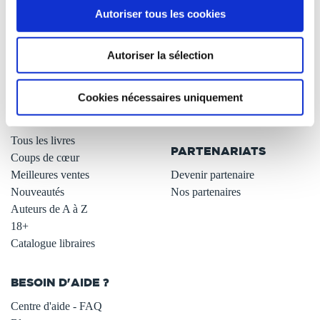
Autoriser tous les cookies
Qui sommes-nous ?
Newsletter -10%
L'auto-édition
Remises quantités -42%
Autoriser la sélection
Nos fiches conseils
Avantages libraires -30%
Nos services aux auteurs
Parrainage : partagez 5€
.
Programme de fidélité
Cookies nécessaires uniquement
Carte cadeau
LIBRAIRIE
.
Tous les livres
PARTENARIATS
Coups de cœur
Meilleures ventes
Devenir partenaire
Nouveautés
Nos partenaires
Auteurs de A à Z
18+
Catalogue libraires
BESOIN D'AIDE ?
Centre d'aide - FAQ