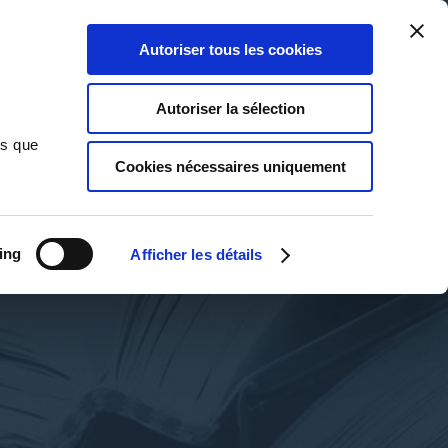
Qui sommes-nous ?
Nous contacter
Blog
Aide
0
0
Autoriser tous les cookies
Rechercher
Connexion
Ma liste
Panier
Autoriser la sélection
ns que
Cookies nécessaires uniquement
ing
Afficher les détails