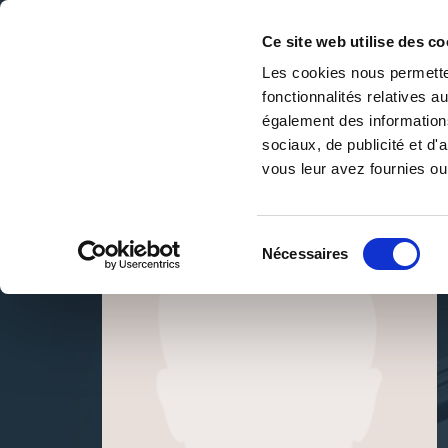
Ce site web utilise des co
Les cookies nous permetten
fonctionnalités relatives 
DE LA PAGE BLANCHE... AU BEST SELLER
également des informations
Accueil
/
Joey Coulon
sociaux, de publicité et d
vous leur avez fournies ou 
Sélection
Nécessaires
du
consentement