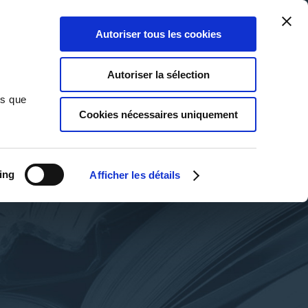
Qui sommes-nous ?
Nous contacter
Blog
Aide
0
0
Autoriser tous les cookies
Rechercher
Connexion
Ma liste
Panier
Autoriser la sélection
ns que
Cookies nécessaires uniquement
ing
Afficher les détails