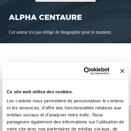
ALPHA CENTAURE
Cet auteur n'a pas rédigé de biographie pour le moment.
LES LIVRES DE L'AUTEUR
Cet auteur ne propose pas de livre à la vente sur notre site
pour le moment.
Ce site web utilise des cookies.
Les cookies nous permettent de personnaliser le contenu
et les annonces, d'offrir des fonctionnalités relatives aux
médias sociaux et d'analyser notre trafic. Nous
partageons également des informations sur l'utilisation de
notre site avec nos partenaires de médias sociaux, de