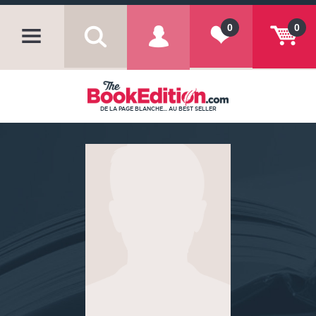
0
0
DE LA PAGE BLANCHE... AU BEST SELLER