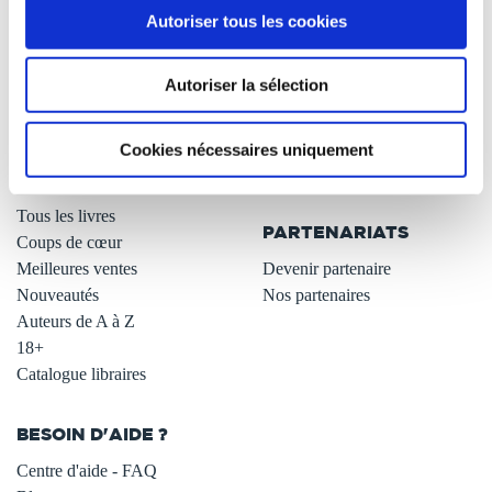
Autoriser tous les cookies
Qui sommes-nous ?
Newsletter -10%
L'auto-édition
Remises quantités -42%
Autoriser la sélection
Nos fiches conseils
Avantages libraires -30%
Nos services aux auteurs
Parrainage : partagez 5€
.
Programme de fidélité
Cookies nécessaires uniquement
Carte cadeau
LIBRAIRIE
.
Tous les livres
PARTENARIATS
Coups de cœur
Meilleures ventes
Devenir partenaire
Nouveautés
Nos partenaires
Auteurs de A à Z
18+
Catalogue libraires
BESOIN D'AIDE ?
Centre d'aide - FAQ