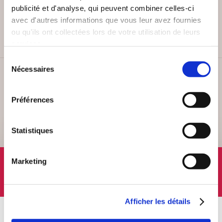
PAIEMENT SÉCURISÉ
publicité et d'analyse, qui peuvent combiner celles-ci
Remises quantités jusqu'à -42%
avec d'autres informations que vous leur avez fournies
ou qu'ils ont collectées lors de votre utilisation de leurs
services.
Sélection
Nécessaires
du
SERVICE CLIENT
consentement
Lundi au vendredi, 10-12h / 14-16h
Préférences
Statistiques
SUIVEZ-NOUS
Marketing
Afficher les détails
À PROPOS
OFFRES