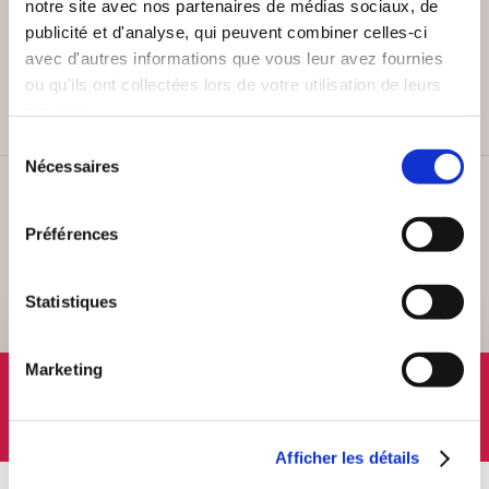
notre site avec nos partenaires de médias sociaux, de
publicité et d'analyse, qui peuvent combiner celles-ci
PAIEMENT SÉCURISÉ
avec d'autres informations que vous leur avez fournies
Remises quantités jusqu'à -42%
ou qu'ils ont collectées lors de votre utilisation de leurs
services.
Sélection
Nécessaires
du
consentement
SERVICE CLIENT
Lundi au vendredi, 10-12h / 14-16h
Préférences
Statistiques
Marketing
SUIVEZ-NOUS
Afficher les détails