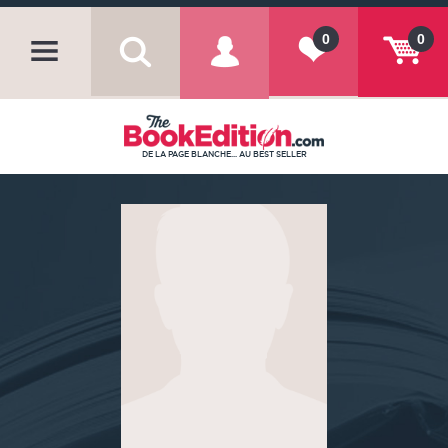
0
0
DE LA PAGE BLANCHE... AU BEST SELLER