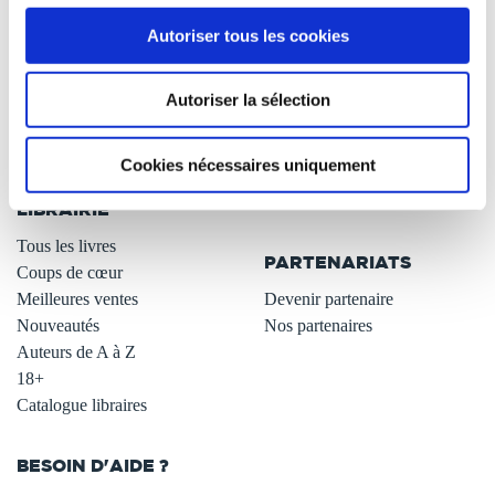
À PROPOS
OFFRES
Autoriser tous les cookies
Qui sommes-nous ?
Newsletter -10%
L'auto-édition
Remises quantités -42%
Autoriser la sélection
Nos fiches conseils
Avantages libraires -30%
Nos services aux auteurs
Parrainage : partagez 5€
Cookies nécessaires uniquement
.
Programme de fidélité
Carte cadeau
LIBRAIRIE
.
Tous les livres
PARTENARIATS
Coups de cœur
Meilleures ventes
Devenir partenaire
Nouveautés
Nos partenaires
Auteurs de A à Z
18+
Catalogue libraires
BESOIN D'AIDE ?