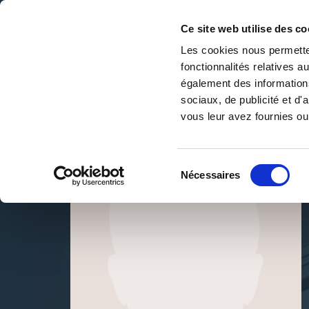
Ce site web utilise des co
Les cookies nous permetten
fonctionnalités relatives 
DE LA PAGE BLANCHE... AU BEST SELLER
également des informations
Accueil
/
Stéphanie Gigaut
sociaux, de publicité et d
vous leur avez fournies ou 
Sélection
Nécessaires
du
consentement