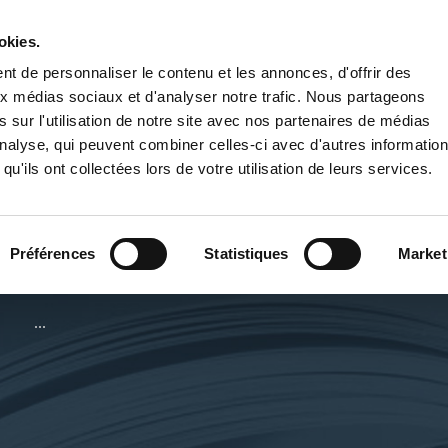
okies.
PUBLIER UN LIVRE
LIBRAIRIE
t de personnaliser le contenu et les annonces, d'offrir des
aux médias sociaux et d'analyser notre trafic. Nous partageons
 sur l'utilisation de notre site avec nos partenaires de médias
'analyse, qui peuvent combiner celles-ci avec d'autres informatio
qu'ils ont collectées lors de votre utilisation de leurs services.
STÉPHANIE GIGAUT
Préférences
Statistiques
Market
Site de l'auteur :
http://www.tristanna-ferret.com
...