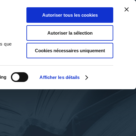
Qui sommes-nous ?
Nous contacter
Blog
Aide
0
0
Autoriser tous les cookies
Rechercher
Connexion
Ma liste
Panier
Autoriser la sélection
ns que
Cookies nécessaires uniquement
ing
Afficher les détails