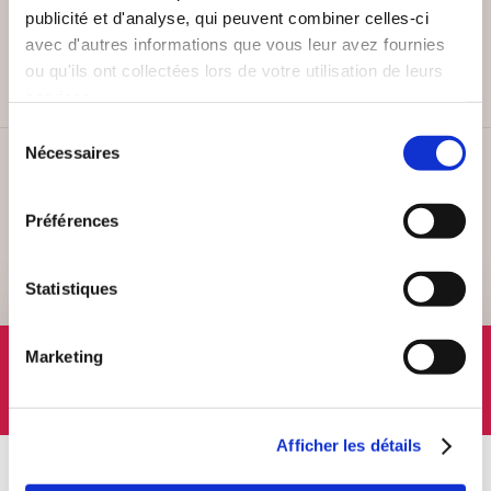
PAIEMENT SÉCURISÉ
publicité et d'analyse, qui peuvent combiner celles-ci
Remises quantités jusqu'à -42%
avec d'autres informations que vous leur avez fournies
ou qu'ils ont collectées lors de votre utilisation de leurs
services.
Sélection
Nécessaires
du
SERVICE CLIENT
consentement
Lundi au vendredi, 10-12h / 14-16h
Préférences
Statistiques
SUIVEZ-NOUS
Marketing
Afficher les détails
À PROPOS
OFFRES