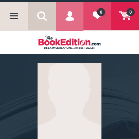
0
0
DE LA PAGE BLANCHE... AU BEST SELLER