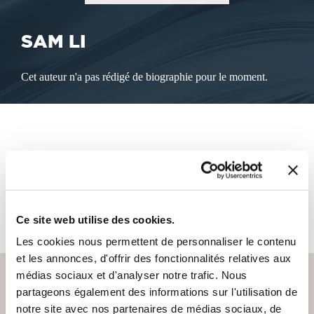
SAM LI
Cet auteur n'a pas rédigé de biographie pour le moment.
LES LIVRES DE L'AUTEUR
Cet auteur ne propose pas de livre à la vente sur notre site
pour le moment.
Ce site web utilise des cookies.
Les cookies nous permettent de personnaliser le contenu
et les annonces, d'offrir des fonctionnalités relatives aux
médias sociaux et d'analyser notre trafic. Nous
partageons également des informations sur l'utilisation de
notre site avec nos partenaires de médias sociaux, de