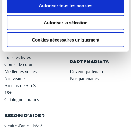
Autoriser tous les cookies
Qui sommes-nous ?
Newsletter -10%
L'auto-édition
Remises quantités -42%
Autoriser la sélection
Nos fiches conseils
Avantages libraires -30%
Nos services aux auteurs
Parrainage : partagez 5€
.
Programme de fidélité
Cookies nécessaires uniquement
Carte cadeau
LIBRAIRIE
.
Tous les livres
PARTENARIATS
Coups de cœur
Meilleures ventes
Devenir partenaire
Nouveautés
Nos partenaires
Auteurs de A à Z
18+
Catalogue libraires
BESOIN D'AIDE ?
Centre d'aide - FAQ