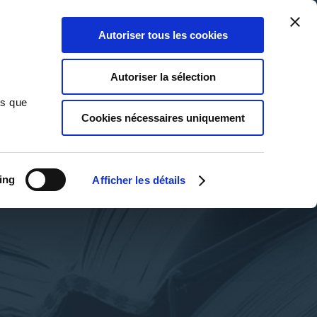
Qui sommes-nous ?
Nous contacter
Blog
Aide
0
0
Autoriser tous les cookies
Rechercher
Connexion
Ma liste
Panier
Autoriser la sélection
ns que
Cookies nécessaires uniquement
ing
Afficher les détails