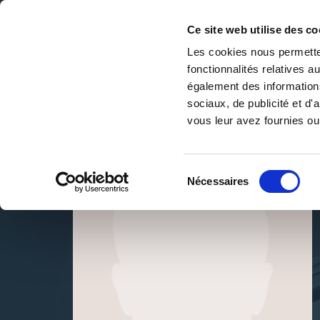
Ce site web utilise des co
Les cookies nous permetten
fonctionnalités relatives 
DE LA PAGE BLANCHE... AU BEST SELLER
également des informations
Accueil
/
Laurene Roy
sociaux, de publicité et d
vous leur avez fournies ou 
Sélection
Nécessaires
du
consentement