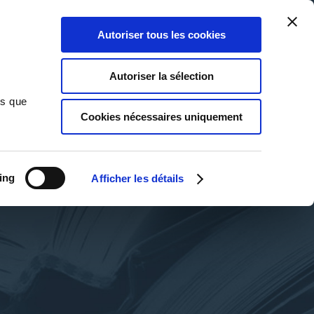
Qui sommes-nous ?
Nous contacter
Blog
Aide
0
0
Autoriser tous les cookies
Rechercher
Connexion
Ma liste
Panier
Autoriser la sélection
ns que
Cookies nécessaires uniquement
ing
Afficher les détails