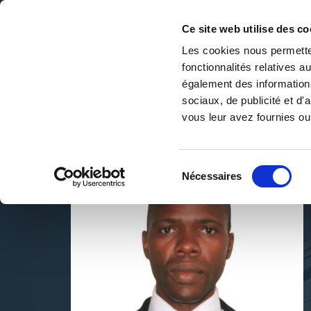
Ce site web utilise des co
Les cookies nous permetten
fonctionnalités relatives 
DE LA PAGE BLANCHE... AU BEST SELLER
également des informations
Accueil
/
Julien C. Hounkpe
sociaux, de publicité et d
vous leur avez fournies ou 
Sélection
Nécessaires
du
consentement