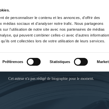
okies.
PUBLIER UN LIVRE
LIBRAIRIE
t de personnaliser le contenu et les annonces, d'offrir des
aux médias sociaux et d'analyser notre trafic. Nous partageons
 sur l'utilisation de notre site avec nos partenaires de médias
'analyse, qui peuvent combiner celles-ci avec d'autres informatio
qu'ils ont collectées lors de votre utilisation de leurs services.
JULIEN C. HOUNKPE
Préférences
Statistiques
Market
Site de l'auteur :
http://works.bepress.com/julien_hounkpe
Cet auteur n'a pas rédigé de biographie pour le moment.