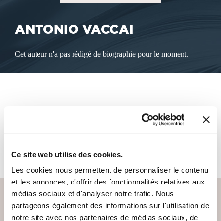
ANTONIO VACCAI
Cet auteur n'a pas rédigé de biographie pour le moment.
LES LIVRES DE L'AUTEUR
Cet auteur ne propose pas de livre à la vente sur notre site
pour le moment.
Ce site web utilise des cookies.
Les cookies nous permettent de personnaliser le contenu
et les annonces, d'offrir des fonctionnalités relatives aux
médias sociaux et d'analyser notre trafic. Nous
partageons également des informations sur l'utilisation de
notre site avec nos partenaires de médias sociaux, de