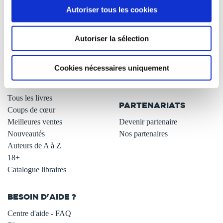
Autoriser tous les cookies
Qui sommes-nous ?
Newsletter -10%
L'auto-édition
Remises quantités -42%
Autoriser la sélection
Nos fiches conseils
Avantages libraires -30%
Nos services aux auteurs
Parrainage : partagez 5€
.
Programme de fidélité
Cookies nécessaires uniquement
Carte cadeau
LIBRAIRIE
.
Tous les livres
PARTENARIATS
Coups de cœur
Meilleures ventes
Devenir partenaire
Nouveautés
Nos partenaires
Auteurs de A à Z
18+
Catalogue libraires
BESOIN D'AIDE ?
Centre d'aide - FAQ