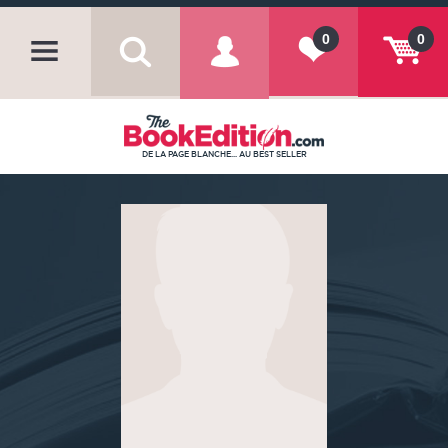
0
0
DE LA PAGE BLANCHE... AU BEST SELLER