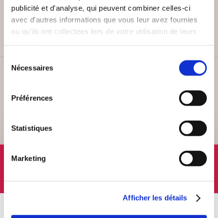
PAIEMENT SÉCURISÉ
publicité et d'analyse, qui peuvent combiner celles-ci
Remises quantités jusqu'à -42%
avec d'autres informations que vous leur avez fournies
ou qu'ils ont collectées lors de votre utilisation de leurs
services.
Sélection
Nécessaires
du
SERVICE CLIENT
consentement
Lundi au vendredi, 10-12h / 14-16h
Préférences
Statistiques
SUIVEZ-NOUS
Marketing
Afficher les détails
À PROPOS
OFFRES