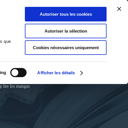
Qui sommes-nous ?
Nous contacter
Blog
Aide
0
0
Autoriser tous les cookies
Rechercher
Connexion
Ma liste
Panier
Autoriser la sélection
ns que
Cookies nécessaires uniquement
ing
Afficher les détails
up lire les mangas