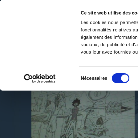
Ce site web utilise des co
Les cookies nous permetten
fonctionnalités relatives 
DE LA PAGE BLANCHE... AU BEST SELLER
également des informations
Accueil
/
kames pkj
sociaux, de publicité et d
vous leur avez fournies ou 
Sélection
Nécessaires
du
consentement