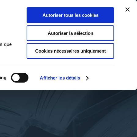
Qui sommes-nous ?
Nous contacter
Blog
Aide
0
0
Autoriser tous les cookies
Rechercher
Connexion
Ma liste
Panier
Autoriser la sélection
ns que
Cookies nécessaires uniquement
ing
Afficher les détails