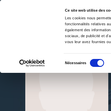
Ce site web utilise des co
Les cookies nous permetten
fonctionnalités relatives 
DE LA PAGE BLANCHE... AU BEST SELLER
également des informations
Accueil
/
Nathan Ayrault
sociaux, de publicité et d
vous leur avez fournies ou 
Sélection
Nécessaires
du
consentement