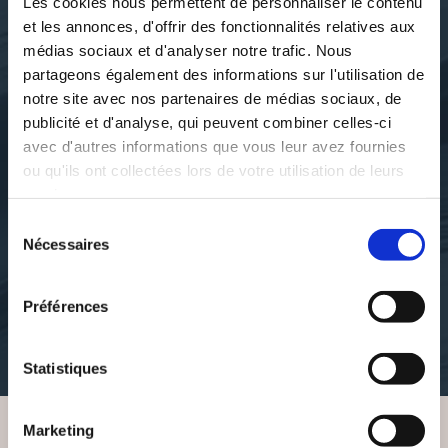
Les cookies nous permettent de personnaliser le contenu
et les annonces, d'offrir des fonctionnalités relatives aux
médias sociaux et d'analyser notre trafic. Nous
partageons également des informations sur l'utilisation de
notre site avec nos partenaires de médias sociaux, de
publicité et d'analyse, qui peuvent combiner celles-ci
avec d'autres informations que vous leur avez fournies
ou qu'ils ont collectées lors de votre utilisation de leurs
services.
Cathy Borie & Morgane
Morgane & Cathy Borie
Sélection
Sifantus
Sifantus
Nécessaires
du
21H34 - GABRIELLE
21H34 - VICTOR
consentement
Préférences
anticipation
post-apocalyptique
10€50
12€00
Statistiques
Marketing