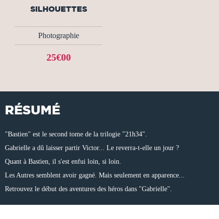
SILHOUETTES
Photographie
25€00
RÉSUMÉ
"Bastien" est le second tome de la trilogie "21h34".
Gabrielle a dû laisser partir Victor... Le reverra-t-elle un jour ?
Quant à Bastien, il s'est enfui loin, si loin.
Les Autres semblent avoir gagné. Mais seulement en apparence...
Retrouvez le début des aventures des héros dans "Gabrielle".