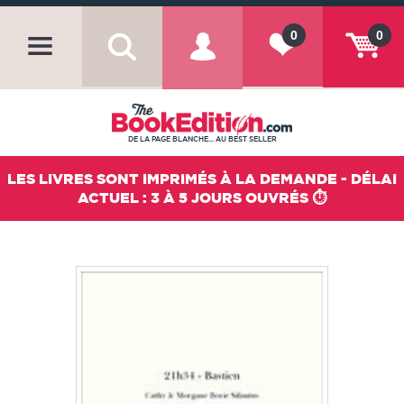
0
0
DE LA PAGE BLANCHE... AU BEST SELLER
LES LIVRES SONT IMPRIMÉS À LA DEMANDE - DÉLAI
ACTUEL : 3 À 5 JOURS OUVRÉS ⏱️