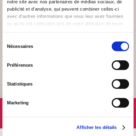
notre site avec nos partenaires de médias sociaux, de
publicité et d'analyse, qui peuvent combiner celles-ci
PAIEMENT SÉCURISÉ
avec d'autres informations que vous leur avez fournies
Remises quantités jusqu'à -42%
ou qu'ils ont collectées lors de votre utilisation de leurs
services.
Sélection
Nécessaires
du
consentement
SERVICE CLIENT
Lundi au vendredi, 10-12h / 14-16h
Préférences
Statistiques
Marketing
SUIVEZ-NOUS
Afficher les détails