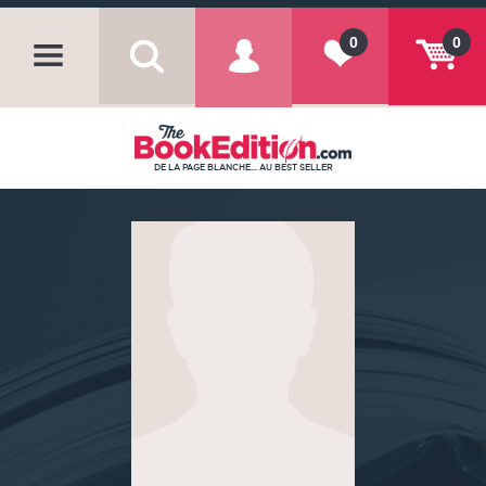
0
0
DE LA PAGE BLANCHE... AU BEST SELLER