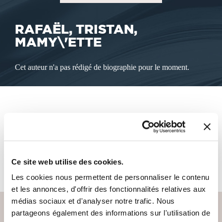
RAFAËL, TRISTAN,
MAMY\'ETTE
Cet auteur n'a pas rédigé de biographie pour le moment.
LES LIVRES DE L'AUTEUR
Cet auteur ne propose pas de livre à la vente sur notre site
Ce site web utilise des cookies.
pour le moment.
Les cookies nous permettent de personnaliser le contenu
et les annonces, d'offrir des fonctionnalités relatives aux
médias sociaux et d'analyser notre trafic. Nous
partageons également des informations sur l'utilisation de