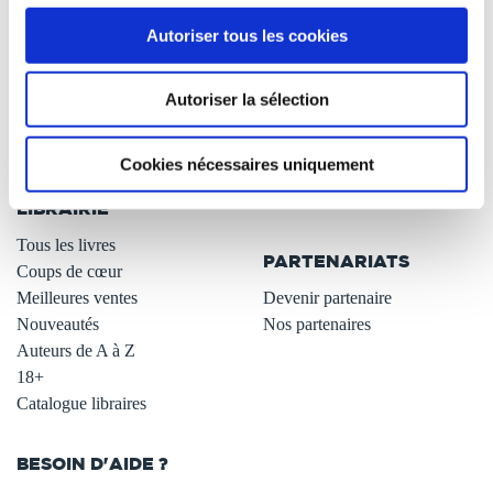
À PROPOS
OFFRES
Autoriser tous les cookies
Qui sommes-nous ?
Newsletter -10%
L'auto-édition
Remises quantités -42%
Autoriser la sélection
Nos fiches conseils
Avantages libraires -30%
Nos services aux auteurs
Parrainage : partagez 5€
Cookies nécessaires uniquement
.
Programme de fidélité
Carte cadeau
LIBRAIRIE
.
Tous les livres
PARTENARIATS
Coups de cœur
Meilleures ventes
Devenir partenaire
Nouveautés
Nos partenaires
Auteurs de A à Z
18+
Catalogue libraires
BESOIN D'AIDE ?