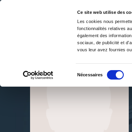
Ce site web utilise des co
Les cookies nous permetten
fonctionnalités relatives 
DE LA PAGE BLANCHE... AU BEST SELLER
également des informations
Accueil
/
thomas dewosse
sociaux, de publicité et d
vous leur avez fournies ou 
Sélection
Nécessaires
du
consentement