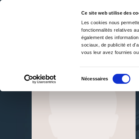
Ce site web utilise des co
Les cookies nous permetten
fonctionnalités relatives 
DE LA PAGE BLANCHE... AU BEST SELLER
également des informations
Accueil
/
Abdallah Falaki
sociaux, de publicité et d
vous leur avez fournies ou 
Sélection
Nécessaires
du
consentement