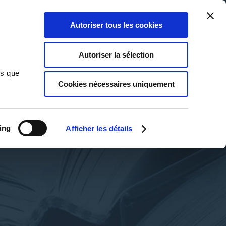
Qui sommes-nous ?
Nous contacter
Blog
Aide
0
0
Autoriser tous les cookies
Rechercher
Connexion
Ma liste
Panier
Autoriser la sélection
ns que
Cookies nécessaires uniquement
ing
Afficher les détails