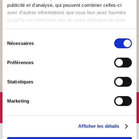
PAIEMENT SÉCURISÉ
publicité et d'analyse, qui peuvent combiner celles-ci
Remises quantités jusqu'à -42%
avec d'autres informations que vous leur avez fournies
ou qu'ils ont collectées lors de votre utilisation de leurs
services.
Sélection
Nécessaires
du
SERVICE CLIENT
consentement
Lundi au vendredi, 10-12h / 14-16h
Préférences
Statistiques
SUIVEZ-NOUS
Marketing
Afficher les détails
À PROPOS
OFFRES