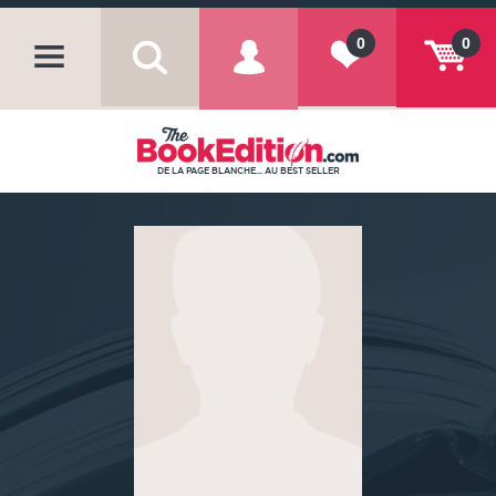
0
0
DE LA PAGE BLANCHE... AU BEST SELLER