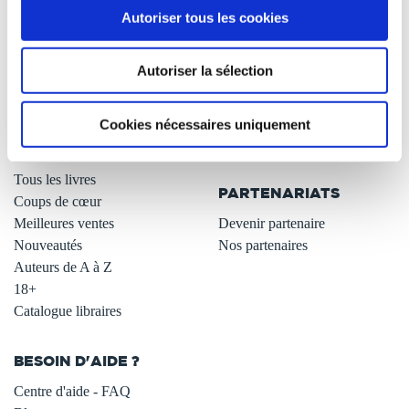
Autoriser tous les cookies
Qui sommes-nous ?
Newsletter -10%
L'auto-édition
Remises quantités -42%
Autoriser la sélection
Nos fiches conseils
Avantages libraires -30%
Nos services aux auteurs
Parrainage : partagez 5€
.
Programme de fidélité
Cookies nécessaires uniquement
Carte cadeau
LIBRAIRIE
.
Tous les livres
PARTENARIATS
Coups de cœur
Meilleures ventes
Devenir partenaire
Nouveautés
Nos partenaires
Auteurs de A à Z
18+
Catalogue libraires
BESOIN D'AIDE ?
Centre d'aide - FAQ