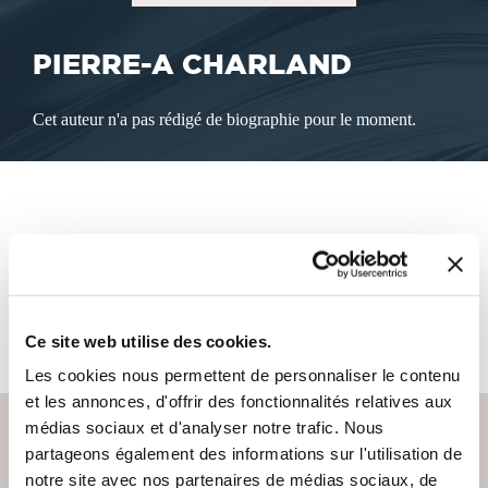
PIERRE-A CHARLAND
Cet auteur n'a pas rédigé de biographie pour le moment.
LES LIVRES DE L'AUTEUR
Cet auteur ne propose pas de livre à la vente sur notre site
pour le moment.
Ce site web utilise des cookies.
Les cookies nous permettent de personnaliser le contenu
et les annonces, d'offrir des fonctionnalités relatives aux
médias sociaux et d'analyser notre trafic. Nous
partageons également des informations sur l'utilisation de
notre site avec nos partenaires de médias sociaux, de