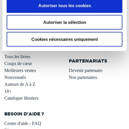
Autoriser tous les cookies
Qui sommes-nous ?
Newsletter -10%
L'auto-édition
Remises quantités -42%
Autoriser la sélection
Nos fiches conseils
Avantages libraires -30%
Nos services aux auteurs
Parrainage : partagez 5€
.
Programme de fidélité
Cookies nécessaires uniquement
Carte cadeau
LIBRAIRIE
.
Tous les livres
PARTENARIATS
Coups de cœur
Meilleures ventes
Devenir partenaire
Nouveautés
Nos partenaires
Auteurs de A à Z
18+
Catalogue libraires
BESOIN D'AIDE ?
Centre d'aide - FAQ