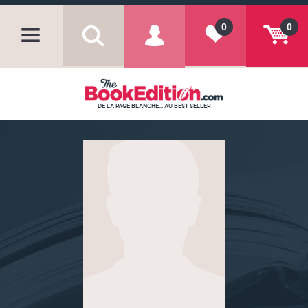
0
0
DE LA PAGE BLANCHE... AU BEST SELLER