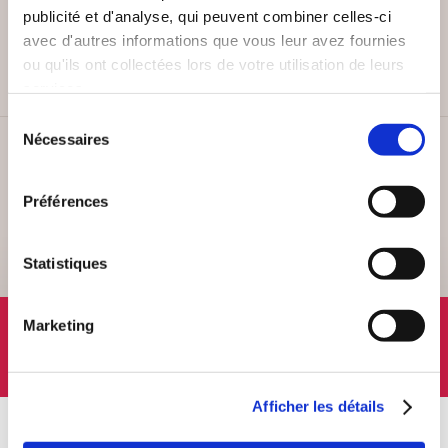
PAIEMENT SÉCURISÉ
publicité et d'analyse, qui peuvent combiner celles-ci
Remises quantités jusqu'à -42%
avec d'autres informations que vous leur avez fournies
ou qu'ils ont collectées lors de votre utilisation de leurs
services.
Sélection
Nécessaires
du
SERVICE CLIENT
consentement
Lundi au vendredi, 10-12h / 14-16h
Préférences
Statistiques
SUIVEZ-NOUS
Marketing
Afficher les détails
À PROPOS
OFFRES