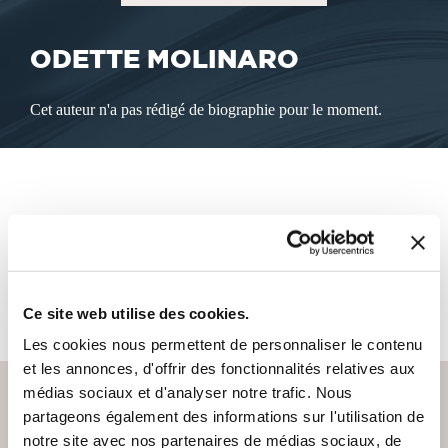
ODETTE MOLINARO
Cet auteur n'a pas rédigé de biographie pour le moment.
LES LIVRES DE L'AUTEUR
Cet auteur ne propose pas de livre à la vente sur notre site
pour le moment.
Ce site web utilise des cookies.
Les cookies nous permettent de personnaliser le contenu
et les annonces, d'offrir des fonctionnalités relatives aux
médias sociaux et d'analyser notre trafic. Nous
partageons également des informations sur l'utilisation de
notre site avec nos partenaires de médias sociaux, de