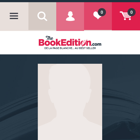
0
0
DE LA PAGE BLANCHE... AU BEST SELLER