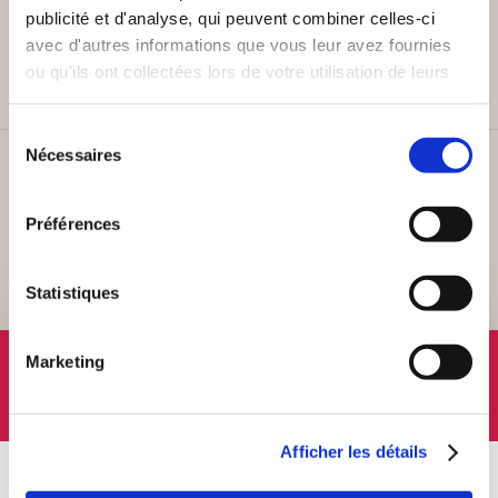
PAIEMENT SÉCURISÉ
publicité et d'analyse, qui peuvent combiner celles-ci
Remises quantités jusqu'à -42%
avec d'autres informations que vous leur avez fournies
ou qu'ils ont collectées lors de votre utilisation de leurs
services.
Sélection
Nécessaires
du
SERVICE CLIENT
consentement
Lundi au vendredi, 10-12h / 14-16h
Préférences
Statistiques
SUIVEZ-NOUS
Marketing
Afficher les détails
À PROPOS
OFFRES