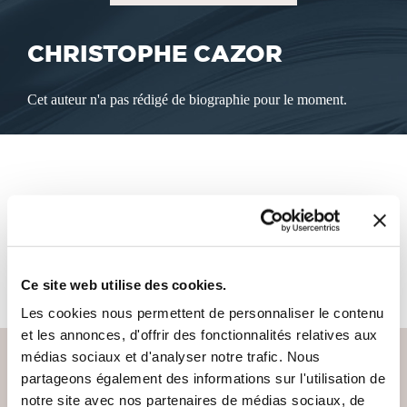
CHRISTOPHE CAZOR
Cet auteur n'a pas rédigé de biographie pour le moment.
LES LIVRES DE L'AUTEUR
Cet auteur ne propose pas de livre à la vente sur notre site
pour le moment.
Ce site web utilise des cookies.
Les cookies nous permettent de personnaliser le contenu
et les annonces, d'offrir des fonctionnalités relatives aux
médias sociaux et d'analyser notre trafic. Nous
partageons également des informations sur l'utilisation de
notre site avec nos partenaires de médias sociaux, de