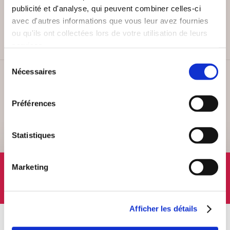
PAIEMENT SÉCURISÉ
publicité et d'analyse, qui peuvent combiner celles-ci
Remises quantités jusqu'à -42%
avec d'autres informations que vous leur avez fournies
ou qu'ils ont collectées lors de votre utilisation de leurs
services.
Sélection
Nécessaires
du
SERVICE CLIENT
consentement
Lundi au vendredi, 10-12h / 14-16h
Préférences
Statistiques
SUIVEZ-NOUS
Marketing
Afficher les détails
À PROPOS
OFFRES