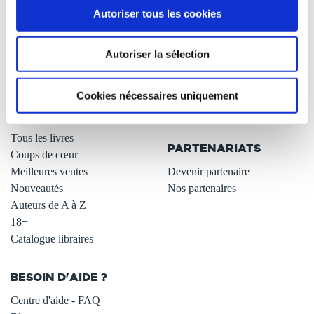
Autoriser tous les cookies
Qui sommes-nous ?
Newsletter -10%
L'auto-édition
Remises quantités -42%
Autoriser la sélection
Nos fiches conseils
Avantages libraires -30%
Nos services aux auteurs
Parrainage : partagez 5€
.
Programme de fidélité
Cookies nécessaires uniquement
Carte cadeau
LIBRAIRIE
.
Tous les livres
PARTENARIATS
Coups de cœur
Meilleures ventes
Devenir partenaire
Nouveautés
Nos partenaires
Auteurs de A à Z
18+
Catalogue libraires
BESOIN D'AIDE ?
Centre d'aide - FAQ