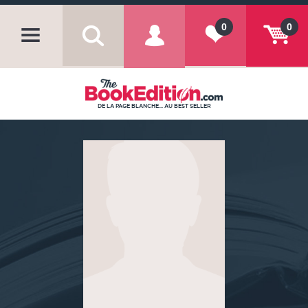
0
0
DE LA PAGE BLANCHE... AU BEST SELLER