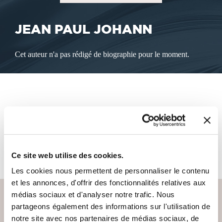
JEAN PAUL JOHANN
Cet auteur n'a pas rédigé de biographie pour le moment.
LES LIVRES DE L'AUTEUR
Cet auteur ne propose pas de livre à la vente sur notre site
pour le moment.
Ce site web utilise des cookies.
Les cookies nous permettent de personnaliser le contenu
et les annonces, d'offrir des fonctionnalités relatives aux
médias sociaux et d'analyser notre trafic. Nous
partageons également des informations sur l'utilisation de
notre site avec nos partenaires de médias sociaux, de