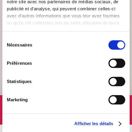
notre site avec nos partenaires de médias sociaux, de
publicité et d'analyse, qui peuvent combiner celles-ci
PAIEMENT SÉCURISÉ
avec d'autres informations que vous leur avez fournies
Remises quantités jusqu'à -42%
ou qu'ils ont collectées lors de votre utilisation de leurs
services.
Sélection
Nécessaires
du
consentement
SERVICE CLIENT
Lundi au vendredi, 10-12h / 14-16h
Préférences
Statistiques
Marketing
SUIVEZ-NOUS
Afficher les détails