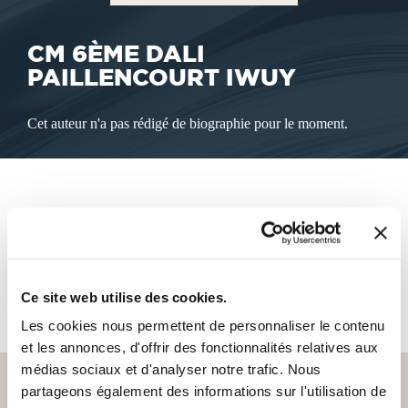
CM 6ÈME DALI
PAILLENCOURT IWUY
Cet auteur n'a pas rédigé de biographie pour le moment.
LES LIVRES DE L'AUTEUR
Cet auteur ne propose pas de livre à la vente sur notre site
Ce site web utilise des cookies.
pour le moment.
Les cookies nous permettent de personnaliser le contenu
et les annonces, d'offrir des fonctionnalités relatives aux
médias sociaux et d'analyser notre trafic. Nous
partageons également des informations sur l'utilisation de