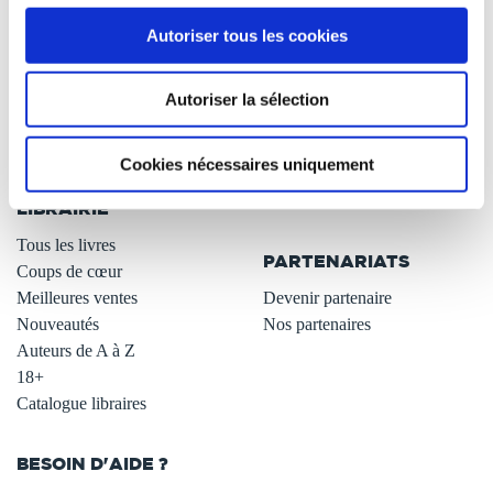
À PROPOS
OFFRES
Autoriser tous les cookies
Qui sommes-nous ?
Newsletter -10%
L'auto-édition
Remises quantités -42%
Autoriser la sélection
Nos fiches conseils
Avantages libraires -30%
Nos services aux auteurs
Parrainage : partagez 5€
Cookies nécessaires uniquement
.
Programme de fidélité
Carte cadeau
LIBRAIRIE
.
Tous les livres
PARTENARIATS
Coups de cœur
Meilleures ventes
Devenir partenaire
Nouveautés
Nos partenaires
Auteurs de A à Z
18+
Catalogue libraires
BESOIN D'AIDE ?