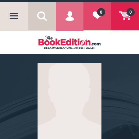
0
0
DE LA PAGE BLANCHE... AU BEST SELLER