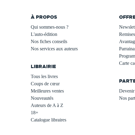
À PROPOS
OFFR
Qui sommes-nous ?
Newslet
L'auto-édition
Remises
Nos fiches conseils
Avantage
Nos services aux auteurs
Parraina
.
Programm
Carte c
LIBRAIRIE
.
Tous les livres
PART
Coups de cœur
Meilleures ventes
Devenir 
Nouveautés
Nos part
Auteurs de A à Z
18+
Catalogue libraires