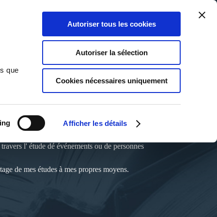
Qui sommes-nous ?
Nous contacter
Blog
Aide
0
0
Autoriser tous les cookies
Rechercher
Connexion
Ma liste
Panier
Autoriser la sélection
ns que
Cookies nécessaires uniquement
ing
Afficher les détails
 à travers l' étude dé événements ou de personnes
partage de mes études à mes propres moyens.