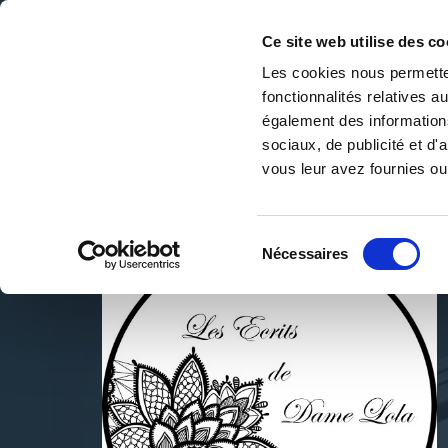
Ce site web utilise des co
Les cookies nous permetten
fonctionnalités relatives 
DE LA PAGE BLANCHE... AU BEST SELLER
également des informations
Accueil
/
DAME LOLA
sociaux, de publicité et d
vous leur avez fournies ou 
Sélection
Nécessaires
du
consentement