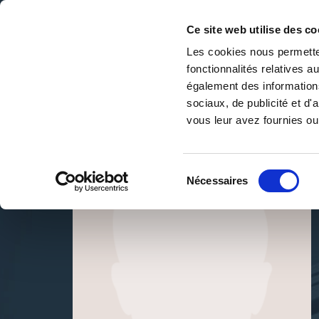
Ce site web utilise des co
Les cookies nous permetten
fonctionnalités relatives 
DE LA PAGE BLANCHE... AU BEST SELLER
également des informations
Accueil
/
Éric Maillebiau
sociaux, de publicité et d
vous leur avez fournies ou 
Sélection
Nécessaires
du
consentement