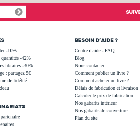
SUIV
ES
BESOIN D'AIDE ?
ter -10%
Centre d'aide - FAQ
 quantités -42%
Blog
s libraires -30%
Nous contacter
ge : partagez 5€
Comment publier un livre ?
e de fidélité
Comment acheter un livre ?
adeau
Délais de fabrication et livraison
Calculer le prix de fabrication
Nos gabarits intérieur
ENARIATS
Nos gabarits de couverture
partenaire
Plan du site
enaires