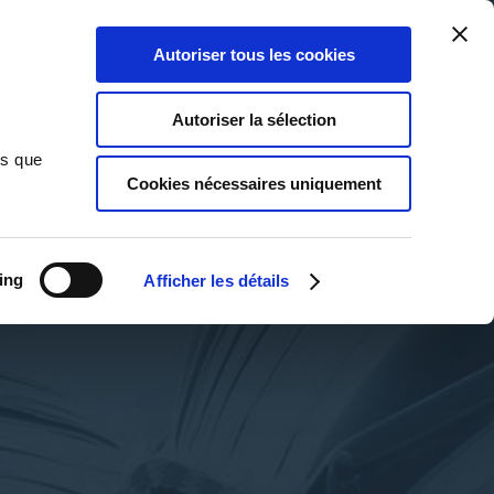
Qui sommes-nous ?
Nous contacter
Blog
Aide
0
0
Autoriser tous les cookies
Rechercher
Connexion
Ma liste
Panier
Autoriser la sélection
ns que
Cookies nécessaires uniquement
ing
Afficher les détails