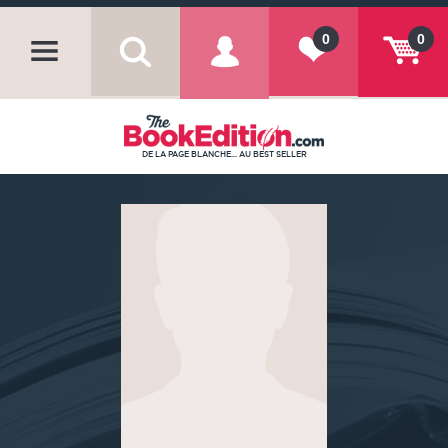
0
0
DE LA PAGE BLANCHE... AU BEST SELLER