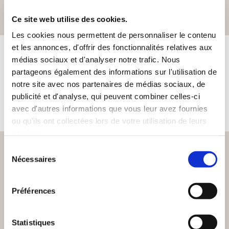
Romance - Romance/Policière- Fiction
Ce site web utilise des cookies.
Les cookies nous permettent de personnaliser le contenu
et les annonces, d'offrir des fonctionnalités relatives aux
médias sociaux et d'analyser notre trafic. Nous
LES LIVRES DE L'AUTEUR
partageons également des informations sur l'utilisation de
notre site avec nos partenaires de médias sociaux, de
publicité et d'analyse, qui peuvent combiner celles-ci
Cet auteur ne propose pas de livre à la vente sur notre site
pour le moment.
avec d'autres informations que vous leur avez fournies
ou qu'ils ont collectées lors de votre utilisation de leurs
services.
Sélection
Nécessaires
du
consentement
PAIEMENT SÉCURISÉ
Préférences
Remises quantités jusqu'à -42%
Statistiques