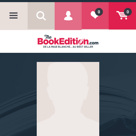
0
0
DE LA PAGE BLANCHE... AU BEST SELLER