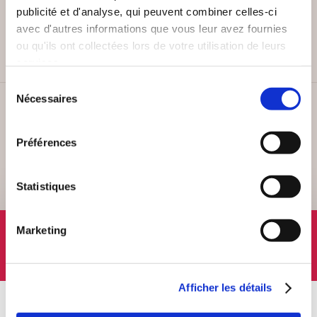
PAIEMENT SÉCURISÉ
publicité et d'analyse, qui peuvent combiner celles-ci
Remises quantités jusqu'à -42%
avec d'autres informations que vous leur avez fournies
ou qu'ils ont collectées lors de votre utilisation de leurs
services.
Sélection
Nécessaires
du
SERVICE CLIENT
consentement
Lundi au vendredi, 10-12h / 14-16h
Préférences
Statistiques
SUIVEZ-NOUS
Marketing
Afficher les détails
À PROPOS
OFFRES