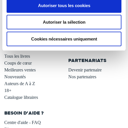
Autoriser tous les cookies
Qui sommes-nous ?
Newsletter -10%
L'auto-édition
Remises quantités -42%
Autoriser la sélection
Nos fiches conseils
Avantages libraires -30%
Nos services aux auteurs
Parrainage : partagez 5€
.
Programme de fidélité
Cookies nécessaires uniquement
Carte cadeau
LIBRAIRIE
.
Tous les livres
PARTENARIATS
Coups de cœur
Meilleures ventes
Devenir partenaire
Nouveautés
Nos partenaires
Auteurs de A à Z
18+
Catalogue libraires
BESOIN D'AIDE ?
Centre d'aide - FAQ