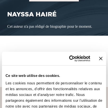
NAYSSA HAIRÉ
Cet auteur n'a pas rédigé de biographie pour le moment.
LES LIVRES DE L'AUTEUR
Cet auteur ne propose pas de livre à la vente sur notre site
pour le moment.
Ce site web utilise des cookies.
Les cookies nous permettent de personnaliser le contenu
et les annonces, d'offrir des fonctionnalités relatives aux
médias sociaux et d'analyser notre trafic. Nous
partageons également des informations sur l'utilisation de
notre site avec nos partenaires de médias sociaux, de