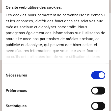
Science-fiction
Ce site web utilise des cookies.
Les cookies nous permettent de personnaliser le contenu
et les annonces, d'offrir des fonctionnalités relatives aux
LES LIVRES DE L'AUTEUR
médias sociaux et d'analyser notre trafic. Nous
partageons également des informations sur l'utilisation de
notre site avec nos partenaires de médias sociaux, de
Cet auteur ne propose pas de livre à la vente sur notre site
publicité et d'analyse, qui peuvent combiner celles-ci
pour le moment.
avec d'autres informations que vous leur avez fournies
ou qu'ils ont collectées lors de votre utilisation de leurs
services.
Sélection
Nécessaires
du
consentement
PAIEMENT SÉCURISÉ
Remises quantités jusqu'à -42%
Préférences
Statistiques