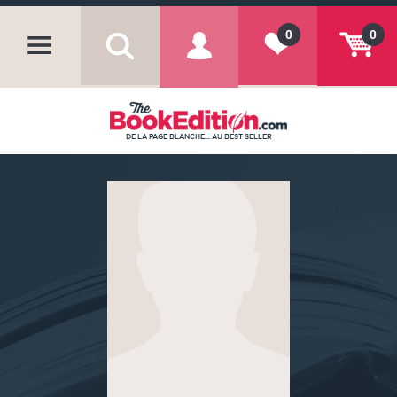
0
0
DE LA PAGE BLANCHE... AU BEST SELLER