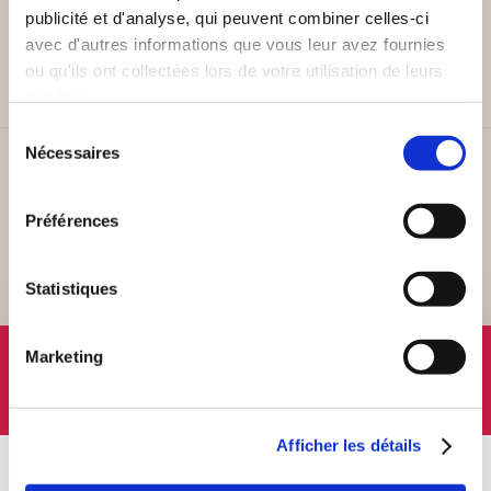
PAIEMENT SÉCURISÉ
publicité et d'analyse, qui peuvent combiner celles-ci
Remises quantités jusqu'à -42%
avec d'autres informations que vous leur avez fournies
ou qu'ils ont collectées lors de votre utilisation de leurs
services.
Sélection
Nécessaires
du
SERVICE CLIENT
consentement
Lundi au vendredi, 10-12h / 14-16h
Préférences
Statistiques
SUIVEZ-NOUS
Marketing
Afficher les détails
À PROPOS
OFFRES