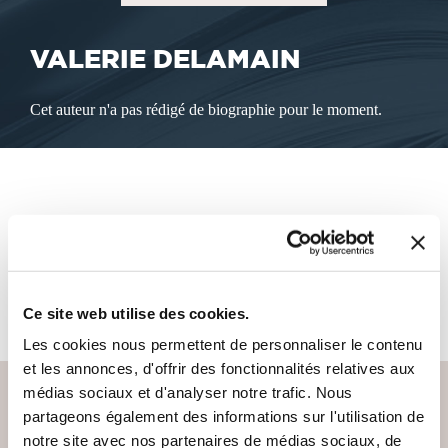
VALERIE DELAMAIN
Cet auteur n'a pas rédigé de biographie pour le moment.
LES LIVRES DE L'AUTEUR
Cet auteur ne propose pas de livre à la vente sur notre site
pour le moment.
Ce site web utilise des cookies.
Les cookies nous permettent de personnaliser le contenu
et les annonces, d'offrir des fonctionnalités relatives aux
médias sociaux et d'analyser notre trafic. Nous
partageons également des informations sur l'utilisation de
notre site avec nos partenaires de médias sociaux, de