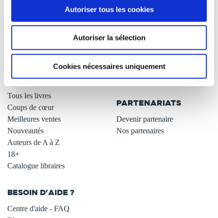
Autoriser tous les cookies
Qui sommes-nous ?
Newsletter -10%
L'auto-édition
Remises quantités -42%
Autoriser la sélection
Nos fiches conseils
Avantages libraires -30%
Nos services aux auteurs
Parrainage : partagez 5€
.
Programme de fidélité
Cookies nécessaires uniquement
Carte cadeau
LIBRAIRIE
.
Tous les livres
PARTENARIATS
Coups de cœur
Meilleures ventes
Devenir partenaire
Nouveautés
Nos partenaires
Auteurs de A à Z
18+
Catalogue libraires
BESOIN D'AIDE ?
Centre d'aide - FAQ