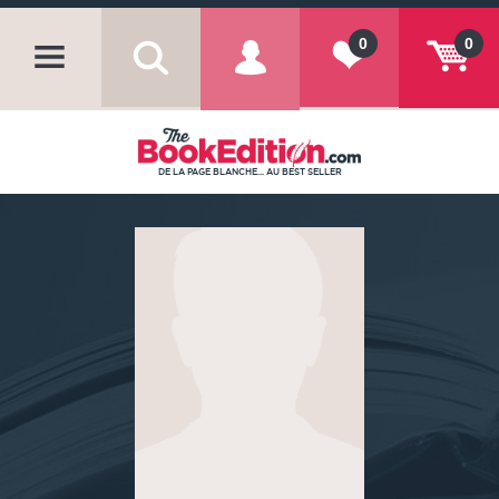
0
0
DE LA PAGE BLANCHE... AU BEST SELLER