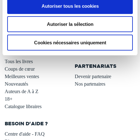
Autoriser tous les cookies
Qui sommes-nous ?
Newsletter -10%
L'auto-édition
Remises quantités -42%
Autoriser la sélection
Nos fiches conseils
Avantages libraires -30%
Nos services aux auteurs
Parrainage : partagez 5€
.
Programme de fidélité
Cookies nécessaires uniquement
Carte cadeau
LIBRAIRIE
.
Tous les livres
PARTENARIATS
Coups de cœur
Meilleures ventes
Devenir partenaire
Nouveautés
Nos partenaires
Auteurs de A à Z
18+
Catalogue libraires
BESOIN D'AIDE ?
Centre d'aide - FAQ