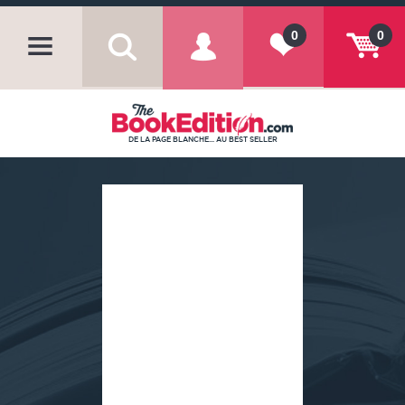
0
0
DE LA PAGE BLANCHE... AU BEST SELLER