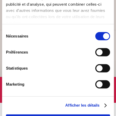
PAIEMENT SÉCURISÉ
publicité et d'analyse, qui peuvent combiner celles-ci
Remises quantités jusqu'à -42%
avec d'autres informations que vous leur avez fournies
ou qu'ils ont collectées lors de votre utilisation de leurs
services.
Sélection
Nécessaires
du
SERVICE CLIENT
consentement
Lundi au vendredi, 10-12h / 14-16h
Préférences
Statistiques
SUIVEZ-NOUS
Marketing
Afficher les détails
À PROPOS
OFFRES