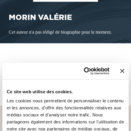
MORIN VALÉRIE
Cet auteur n'a pas rédigé de biographie pour le moment.
LES LIVRES DE L'AUTEUR
Cet auteur ne propose pas de livre à la vente sur notre site
pour le moment.
Ce site web utilise des cookies.
Les cookies nous permettent de personnaliser le contenu
et les annonces, d'offrir des fonctionnalités relatives aux
médias sociaux et d'analyser notre trafic. Nous
partageons également des informations sur l'utilisation de
notre site avec nos partenaires de médias sociaux, de