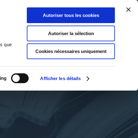
Qui sommes-nous ?
Nous contacter
Blog
Aide
0
0
Autoriser tous les cookies
Rechercher
Connexion
Ma liste
Panier
Autoriser la sélection
ns que
Cookies nécessaires uniquement
ing
Afficher les détails