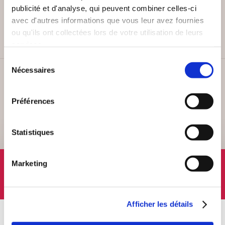
PAIEMENT SÉCURISÉ
publicité et d'analyse, qui peuvent combiner celles-ci
Remises quantités jusqu'à -42%
avec d'autres informations que vous leur avez fournies
ou qu'ils ont collectées lors de votre utilisation de leurs
services.
Sélection
Nécessaires
du
SERVICE CLIENT
consentement
Lundi au vendredi, 10-12h / 14-16h
Préférences
Statistiques
SUIVEZ-NOUS
Marketing
Afficher les détails
À PROPOS
OFFRES