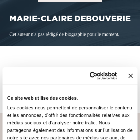
MARIE-CLAIRE DEBOUVERIE
Cet auteur n'a pas rédigé de biographie pour le moment.
LES LIVRES DE L'AUTEUR
Cet auteur ne propose pas de livre à la vente sur notre site
pour le moment.
Ce site web utilise des cookies.
Les cookies nous permettent de personnaliser le contenu
et les annonces, d'offrir des fonctionnalités relatives aux
médias sociaux et d'analyser notre trafic. Nous
partageons également des informations sur l'utilisation de
notre site avec nos partenaires de médias sociaux, de