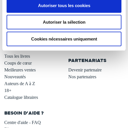
Autoriser tous les cookies
Qui sommes-nous ?
Newsletter -10%
L'auto-édition
Remises quantités -42%
Autoriser la sélection
Nos fiches conseils
Avantages libraires -30%
Nos services aux auteurs
Parrainage : partagez 5€
.
Programme de fidélité
Cookies nécessaires uniquement
Carte cadeau
LIBRAIRIE
.
Tous les livres
PARTENARIATS
Coups de cœur
Meilleures ventes
Devenir partenaire
Nouveautés
Nos partenaires
Auteurs de A à Z
18+
Catalogue libraires
BESOIN D'AIDE ?
Centre d'aide - FAQ