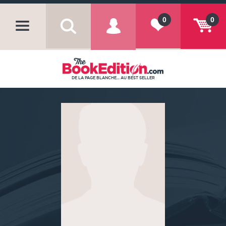
0
0
DE LA PAGE BLANCHE... AU BEST SELLER