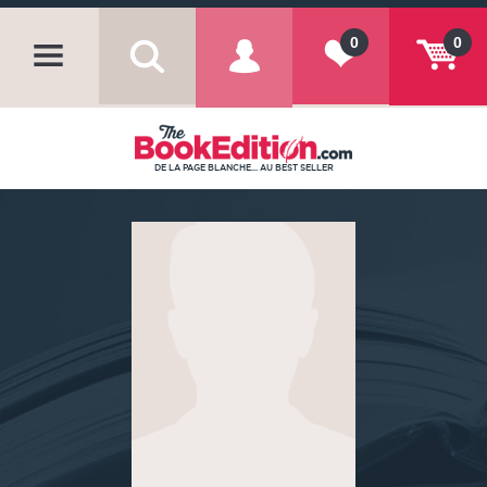
0
0
DE LA PAGE BLANCHE... AU BEST SELLER