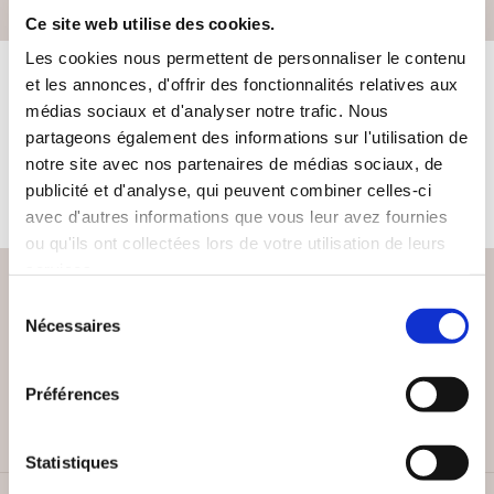
Ce site web utilise des cookies.
Les cookies nous permettent de personnaliser le contenu
et les annonces, d'offrir des fonctionnalités relatives aux
LES LIVRES DE L'AUTEUR
médias sociaux et d'analyser notre trafic. Nous
partageons également des informations sur l'utilisation de
notre site avec nos partenaires de médias sociaux, de
Cet auteur ne propose pas de livre à la vente sur notre site
publicité et d'analyse, qui peuvent combiner celles-ci
pour le moment.
avec d'autres informations que vous leur avez fournies
ou qu'ils ont collectées lors de votre utilisation de leurs
services.
Sélection
Nécessaires
du
PAIEMENT SÉCURISÉ
consentement
Remises quantités jusqu'à -42%
Préférences
Statistiques