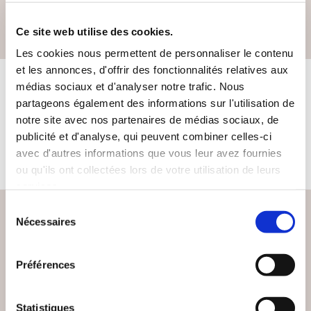
Quel est votre style littéraire préféré ?
Développement personnel, spirutualité
Ce site web utilise des cookies.
Les cookies nous permettent de personnaliser le contenu
et les annonces, d'offrir des fonctionnalités relatives aux
médias sociaux et d'analyser notre trafic. Nous
LES LIVRES DE L'AUTEUR
partageons également des informations sur l'utilisation de
notre site avec nos partenaires de médias sociaux, de
publicité et d'analyse, qui peuvent combiner celles-ci
Cet auteur ne propose pas de livre à la vente sur notre site
avec d'autres informations que vous leur avez fournies
pour le moment.
ou qu'ils ont collectées lors de votre utilisation de leurs
services.
Sélection
Nécessaires
du
consentement
PAIEMENT SÉCURISÉ
Préférences
Remises quantités jusqu'à -42%
Statistiques