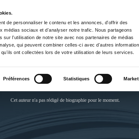
okies.
PUBLIER UN LIVRE
LIBRAIRIE
t de personnaliser le contenu et les annonces, d'offrir des
aux médias sociaux et d'analyser notre trafic. Nous partageons
 sur l'utilisation de notre site avec nos partenaires de médias
'analyse, qui peuvent combiner celles-ci avec d'autres informatio
qu'ils ont collectées lors de votre utilisation de leurs services.
ANNE-CLAIRE RALLO
Préférences
Statistiques
Market
Site de l'auteur :
https://anneclairerallo.wordpress.com/
Cet auteur n'a pas rédigé de biographie pour le moment.