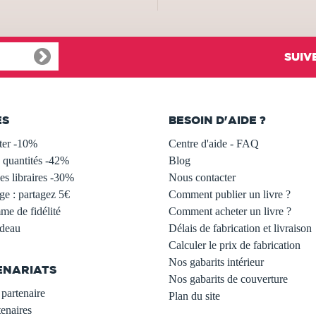
SUIV
ES
BESOIN D'AIDE ?
ter -10%
Centre d'aide - FAQ
 quantités -42%
Blog
s libraires -30%
Nous contacter
ge : partagez 5€
Comment publier un livre ?
e de fidélité
Comment acheter un livre ?
adeau
Délais de fabrication et livraison
Calculer le prix de fabrication
Nos gabarits intérieur
ENARIATS
Nos gabarits de couverture
partenaire
Plan du site
enaires