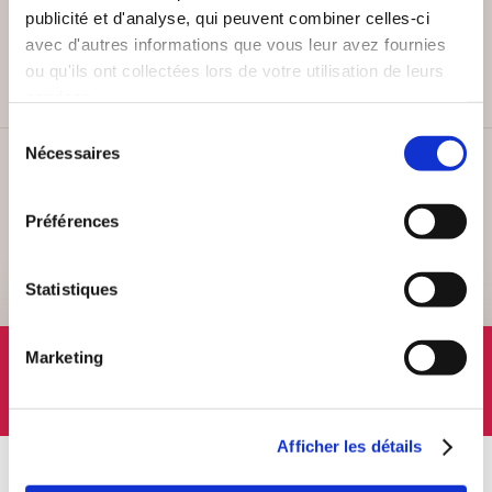
PAIEMENT SÉCURISÉ
publicité et d'analyse, qui peuvent combiner celles-ci
Remises quantités jusqu'à -42%
avec d'autres informations que vous leur avez fournies
ou qu'ils ont collectées lors de votre utilisation de leurs
services.
Sélection
Nécessaires
du
SERVICE CLIENT
consentement
Lundi au vendredi, 10-12h / 14-16h
Préférences
Statistiques
SUIVEZ-NOUS
Marketing
Afficher les détails
À PROPOS
OFFRES