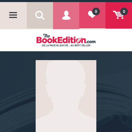
0
0
DE LA PAGE BLANCHE... AU BEST SELLER