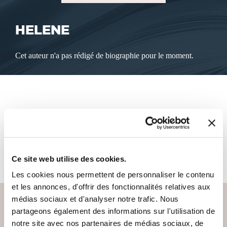
HELENE
Cet auteur n'a pas rédigé de biographie pour le moment.
LES LIVRES DE L'AUTEUR
Cet auteur ne propose pas de livre à la vente sur notre site
pour le moment.
Ce site web utilise des cookies.
Les cookies nous permettent de personnaliser le contenu
et les annonces, d'offrir des fonctionnalités relatives aux
médias sociaux et d'analyser notre trafic. Nous
partageons également des informations sur l'utilisation de
notre site avec nos partenaires de médias sociaux, de