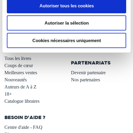
Autoriser tous les cookies
Qui sommes-nous ?
Newsletter -10%
L'auto-édition
Remises quantités -42%
Autoriser la sélection
Nos fiches conseils
Avantages libraires -30%
Nos services aux auteurs
Parrainage : partagez 5€
.
Programme de fidélité
Cookies nécessaires uniquement
Carte cadeau
LIBRAIRIE
.
Tous les livres
PARTENARIATS
Coups de cœur
Meilleures ventes
Devenir partenaire
Nouveautés
Nos partenaires
Auteurs de A à Z
18+
Catalogue libraires
BESOIN D'AIDE ?
Centre d'aide - FAQ