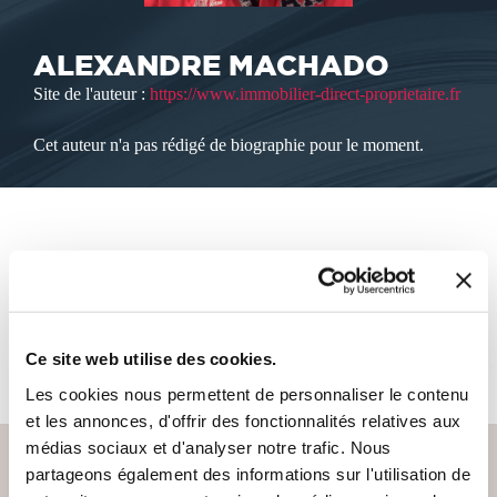
ALEXANDRE MACHADO
Site de l'auteur :
https://www.immobilier-direct-proprietaire.fr
Cet auteur n'a pas rédigé de biographie pour le moment.
LES LIVRES DE L'AUTEUR
Cet auteur ne propose pas de livre à la vente sur notre site
Ce site web utilise des cookies.
pour le moment.
Les cookies nous permettent de personnaliser le contenu
et les annonces, d'offrir des fonctionnalités relatives aux
médias sociaux et d'analyser notre trafic. Nous
partageons également des informations sur l'utilisation de