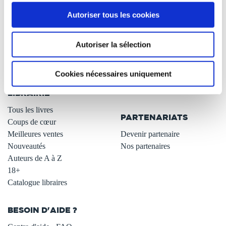
À PROPOS
OFFRES
Autoriser tous les cookies
Qui sommes-nous ?
Newsletter -10%
L'auto-édition
Remises quantités -42%
Autoriser la sélection
Nos fiches conseils
Avantages libraires -30%
Nos services aux auteurs
Parrainage : partagez 5€
Cookies nécessaires uniquement
.
Programme de fidélité
Carte cadeau
LIBRAIRIE
.
Tous les livres
PARTENARIATS
Coups de cœur
Meilleures ventes
Devenir partenaire
Nouveautés
Nos partenaires
Auteurs de A à Z
18+
Catalogue libraires
BESOIN D'AIDE ?