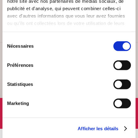
notre site avec nos partenaires de médias sociaux, de
PAIEMENT SÉCURISÉ
publicité et d'analyse, qui peuvent combiner celles-ci
avec d'autres informations que vous leur avez fournies
Remises quantités jusqu'à -42%
ou qu'ils ont collectées lors de votre utilisation de leurs
services.
Sélection
Nécessaires
du
consentement
SERVICE CLIENT
Lundi au vendredi, 10-12h / 14-16h
Préférences
Statistiques
Marketing
SUIVEZ-NOUS
Afficher les détails