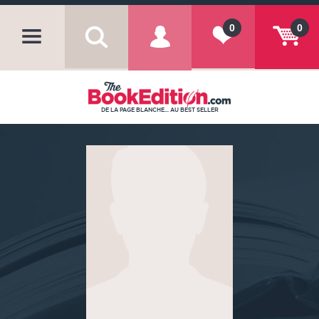
0
0
DE LA PAGE BLANCHE... AU BEST SELLER