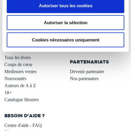
Autoriser tous les cookies
Qui sommes-nous ?
Newsletter -10%
L'auto-édition
Remises quantités -42%
Autoriser la sélection
Nos fiches conseils
Avantages libraires -30%
Nos services aux auteurs
Parrainage : partagez 5€
.
Programme de fidélité
Cookies nécessaires uniquement
Carte cadeau
LIBRAIRIE
.
Tous les livres
PARTENARIATS
Coups de cœur
Meilleures ventes
Devenir partenaire
Nouveautés
Nos partenaires
Auteurs de A à Z
18+
Catalogue libraires
BESOIN D'AIDE ?
Centre d'aide - FAQ