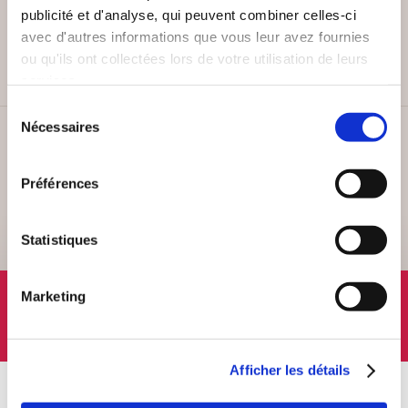
PAIEMENT SÉCURISÉ
publicité et d'analyse, qui peuvent combiner celles-ci
Remises quantités jusqu'à -42%
avec d'autres informations que vous leur avez fournies
ou qu'ils ont collectées lors de votre utilisation de leurs
services.
Sélection
Nécessaires
du
SERVICE CLIENT
consentement
Lundi au vendredi, 10-12h / 14-16h
Préférences
Statistiques
SUIVEZ-NOUS
Marketing
Afficher les détails
À PROPOS
OFFRES