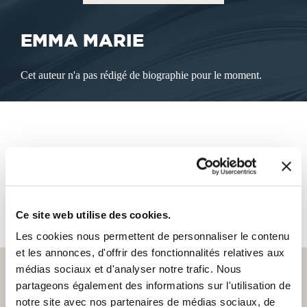
EMMA MARIE
Cet auteur n'a pas rédigé de biographie pour le moment.
LES LIVRES DE L'AUTEUR
Cet auteur ne propose pas de livre à la vente sur notre site
pour le moment.
Ce site web utilise des cookies.
Les cookies nous permettent de personnaliser le contenu
et les annonces, d'offrir des fonctionnalités relatives aux
médias sociaux et d'analyser notre trafic. Nous
partageons également des informations sur l'utilisation de
notre site avec nos partenaires de médias sociaux, de